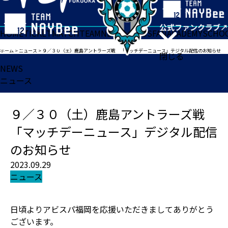
HOME
TICKET
MATCH
TEAM
NEWS
GOODS
FAN
ACADEMY
SCHO
ホーム
>
ニュース
>
９／３０（土）鹿島アントラーズ戦 「マッチデーニュース」デジタル配信のお知らせ
閉じる
NEWS
ニュース
９／３０（土）鹿島アントラーズ戦
「マッチデーニュース」デジタル配信
のお知らせ
2023.09.29
ニュース
日頃よりアビスパ福岡を応援いただきましてありがとう
ございます。