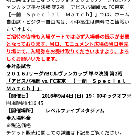
ァンカップ準々決勝 第2戦 「アビスパ福岡 vs. FC東京
【一蘭 Ｓｐｅｃｉａｌ Ｍａｔｃｈ】」では、ホーム
自由席・ビジター自由席は、小中高生は無料でご観戦い
ただけます。
ご招待の皆様も入場ゲートでは必ず入場券の提示が必要
となっております。当日、モニュメント広場の当日券売
り場にて、入場券をお受け取りくださいますよう、よろ
しくお願いいたします。
◆対象試合
２０１６JリーグYBCルヴァンカップ 準々決勝 第2戦
「アビスパ福岡 vs. FC東京
【 一蘭 Ｓｐｅｃｉａｌ
Ｍａｔｃｈ 】」
【開催日】 2016年9月4日 (日) 19：00キックオフ
※
開場時間は16:45
【開催場所】 レベルファイブスタジアム
◆入場料金
※税込価格
チケット販売に関しての詳細は下記をご覧ください。