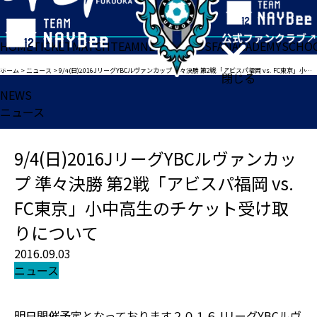
HOME
TICKET
MATCH
TEAM
NEWS
GOODS
FAN
ACADEMY
SCHO
ホーム
>
ニュース
>
9/4(日)2016JリーグYBCルヴァンカップ 準々決勝 第2戦「アビスパ福岡 vs. FC東京」小中高生のチケット受け取りについて
閉じる
NEWS
ニュース
9/4(日)2016JリーグYBCルヴァンカッ
プ 準々決勝 第2戦「アビスパ福岡 vs.
FC東京」小中高生のチケット受け取
りについて
2016.09.03
ニュース
明日開催予定となっております２０１６JリーグYBCルヴ