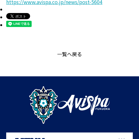
https://www.avispa.co.jp/news/post-5604
一覧へ戻る