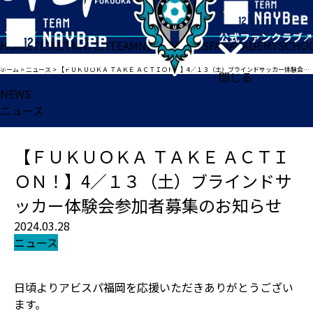
HOME
TICKET
MATCH
TEAM
NEWS
GOODS
FAN
ACADEMY
SCHO
ホーム
>
ニュース
>
【ＦＵＫＵＯＫＡ ＴＡＫＥ ＡＣＴＩＯＮ！】4／１３（土）ブラインドサッカー体験会参加者募集のお知らせ
閉じる
NEWS
ニュース
【ＦＵＫＵＯＫＡ ＴＡＫＥ ＡＣＴＩ
ＯＮ！】4／１３（土）ブラインドサ
ッカー体験会参加者募集のお知らせ
2024.03.28
ニュース
日頃よりアビスパ福岡を応援いただきありがとうござい
ます。