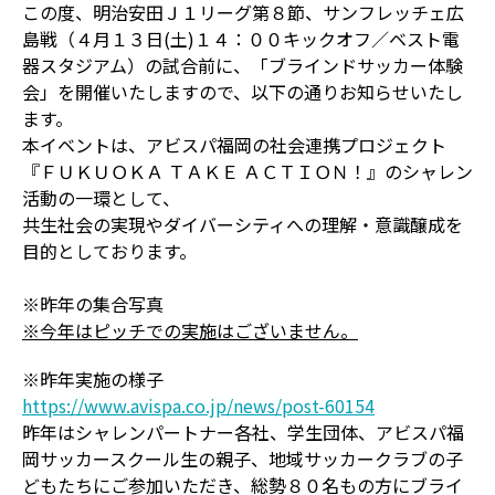
この度、明治安田Ｊ１リーグ第８節、サンフレッチェ広
島戦（４月１３日(土)１４：００キックオフ／ベスト電
器スタジアム）の試合前に、「ブラインドサッカー体験
会」を開催いたしますので、以下の通りお知らせいたし
ます。
本イベントは、アビスパ福岡の社会連携プロジェクト
『ＦＵＫＵＯＫＡ ＴＡＫＥ ＡＣＴＩＯＮ！』のシャレン
活動の一環として、
共生社会の実現やダイバーシティへの理解・意識醸成を
目的としております。
※昨年の集合写真
※今年はピッチでの実施はございません。
※昨年実施の様子
https://www.avispa.co.jp/news/post-60154
昨年はシャレンパートナー各社、学生団体、アビスパ福
岡サッカースクール生の親子、地域サッカークラブの子
どもたちにご参加いただき、総勢８０名もの方にブライ