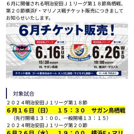
６月に開催される明治安田Ｊ１リーグ第１８節鳥栖戦、
第２０節横浜F・マリノス戦チケット販売につきまして
お知らせいたします。
対象試合
２０２４明治安田Ｊ１リーグ第１８節
６月１６日（日） １５：３０ サガン鳥栖戦
（先行開場１３：００、一般開場１３：１５）
２０２４明治安田Ｊ１リーグ第２０節
６月２６日（水） １９：００ 横浜F・マリ