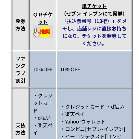
紙チケット
（セブン-イレブンにて発券）
ＱＲチケ
発券
「払込票番号（13桁）」をメ
ット
方法
モし、店舗レジに直接お持ち
になり、チケットを発券して
ください。
ファ
ンク
10％OFF
10％OFF
ラブ
割引
・クレジ
ットカー
・クレジットカード ・d払い
ド
・楽天ペイ
・d払い
・Yahoo!ウォレット
支払
・楽天ペ
・コンビニ[セブン-イレブン]
方法
イ
・イーコンテクスト[コンビ