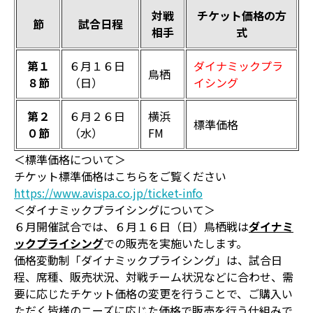
対戦
チケット価格の方
節
試合日程
相手
式
第１
６月１６日
ダイナミックプラ
鳥栖
８節
（日）
イシング
第２
６月２６日
横浜
標準価格
０節
（水）
FM
＜標準価格について＞
チケット標準価格はこちらをご覧ください
https://www.avispa.co.jp/ticket-info
＜ダイナミックプライシングについて＞
６月開催試合では、６月１６日（日）鳥栖戦は
ダイナミ
ックプライシング
での販売を実施いたします。
価格変動制「ダイナミックプライシング」は、試合日
程、席種、販売状況、対戦チーム状況などに合わせ、需
要に応じたチケット価格の変更を行うことで、ご購入い
ただく皆様のニーズに応じた価格で販売を行う仕組みで