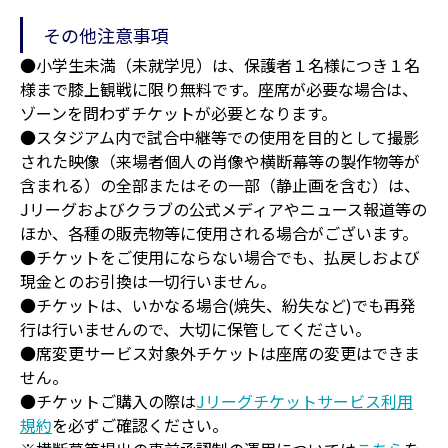
その他注意事項
●小学生未満（未就学児）は、保護者１名様につき１名
様まで膝上観戦に限り無料です。座席が必要な場合は、
ゾーンを問わずチケットが必要となります。
●スタジアム内で試合中継等での使用を目的として撮影
された映像（来場者個人の肖像や横断幕等の製作物等が
含まれる）の全部またはその一部（静止画を含む）は、
Jリーグおよびクラブの公式メディアやニュース報道等の
ほか、各種の販売物等に使用される場合がございます。
●チケットをご使用にならない場合でも、払戻しおよび
現金とのお引換は一切行いません。
●チケットは、いかなる場合(焼失、紛失など)でも再発
行は行いませんので、大切に保管してください。
●席変更サービス対象外チケットは座席の変更はできま
せん。
●チケットご購入の際は
Jリーグチケットサービス利用
規約
を必ずご確認ください。