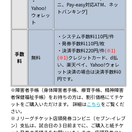
・
ニ、Pay-easy対応ATM、ネッ
Yahoo!
トバンキング]
ウォレッ
ト
・システム手数料110円/件
・発券手数料110円/枚
・決済手数料220円/件
(※1)
手数
無料
(※1)
クレジットカード、d払
料
い、楽天ペイ、Yahoo!ウォレ
ット決済の場合は決済手数料0
円です。
※障害者手帳（身体障害者手帳、療育手帳、精神障害
者保健福祉手帳）をお持ちの方は、割引価格にてチケ
ットをご購入いただけます。 詳細は
こちら
をご覧くだ
さい。
※Ｊリーグチケット店頭発券コンビニ〔セブン-イレブ
ン〕支払は、試合日の３日前までに、ご購入と紙チケ