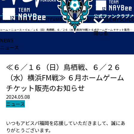
HOME
TICKET
MATCH
TEAM
NEWS
GOODS
FAN
ACADEMY
SCHO
ホーム
>
ニュース
>
≪６／１６（日）鳥栖戦、６／２６（水）横浜FM戦≫ ６月ホームゲーム チケット販売のお知らせ
閉じる
NEWS
ニュース
≪６／１６（日）鳥栖戦、６／２６
（水）横浜FM戦≫ ６月ホームゲーム
チケット販売のお知らせ
2024.05.08
ニュース
いつもアビスパ福岡を応援していただきまして、誠にあ
りがとうございます。