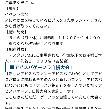
ご準備ください。
【場所】
イベント広場
※にわか面を持っているビブスをきたボランティアさん
から受け取ってください。
【配布時間】
５／６（月・休）川崎F戦 １１：００～１４：００
※なくなり次第終了となります。
【配布対象】
・スタジアムにご来場された小学生以下のお子様ご本
人・・・先着１，０００名（各試合）
■アビスパゲーフラ自慢大会！
【新しいアビスパファン＝アビスパにわか】としてアビ
スパ福岡に関わる全ての人々と新しいファン＝アビスパ
にわかとともに「アビスパ福岡」を楽しんでいただくア
ビスパゲーフラ自慢大会を実施します！
こちらはただただ、ゲーフラを自慢していただく大会で
す。
好きな選手にちなんだゲーフラやチームを鼓舞するゲー