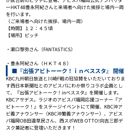
が試合前のピッチに登場、アビスパ福岡公式アンバサダ
ーHKT48豊永阿紀さんと来場者へ向けた挨拶と場内一周
を行います。
〈ご来場者へ向けた挨拶、場内一周〉
【時間】１２：４５頃
【場所】ピッチ
・瀬口黎弥さん（FANTASTICS）
・豊永阿紀さん（ＨＫＴ４８）
■『出張アビトーーク！ｉｎベススタ』 開催
KBC九州朝日放送と川崎F戦の冠協賛をいただいておりま
す西日本新聞社とのアビスパにわか祭りコラボ企画とし
て、『出張アビトーーク！inベススタ』を開催します。
KBCアサデス。ラジオのアビスパ福岡応援コーナー『ア
ビトーーク！』をステージイベントにて開催、KBC沖ア
ビ義アナウンサー（KBC沖繁義アナウンサー）、アビス
パ福岡OB田邉草民さん、西スポWEB OTTO!向吉三郎デ
スク兼記者に登壇いただきます！