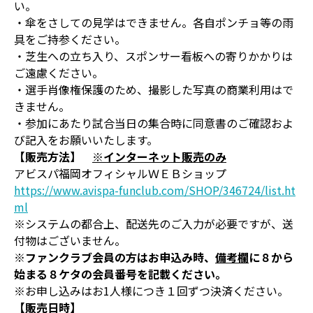
い。
・傘をさしての見学はできません。各自ポンチョ等の雨
具をご持参ください。
・芝生への立ち入り、スポンサー看板への寄りかかりは
ご遠慮ください。
・選手肖像権保護のため、撮影した写真の商業利用はで
きません。
・参加にあたり試合当日の集合時に同意書のご確認およ
び記入をお願いいたします。
【販売方法】
※インターネット販売のみ
アビスパ福岡オフィシャルＷＥＢショップ
https://www.avispa-funclub.com/SHOP/346724/list.ht
ml
※システムの都合上、配送先のご入力が必要ですが、送
付物はございません。
※ファンクラブ会員の方はお申込み時、
備考欄
に８から
始まる８ケタの会員番号を記載ください。
※お申し込みはお1人様につき１回ずつ決済ください。
【販売日時】