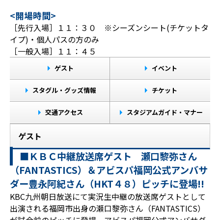
<開場時間>
［先行入場］１１：３０ ※シーズンシート(チケットタ
イプ)・個人パスの方のみ
［一般入場］１１：４５
ゲスト
イベント
スタグル・グッズ情報
チケット
交通アクセス
スタジアムガイド・マナー
ゲスト
■ＫＢＣ中継放送席ゲスト 瀬口黎弥さん
（FANTASTICS）＆アビスパ福岡公式アンバサ
ダー豊永阿紀さん（HKT４８）ピッチに登場!!
KBC九州朝日放送にて実況生中継の放送席ゲストとして
出演される福岡市出身の瀬口黎弥さん（FANTASTICS）