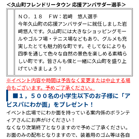
＜久山町フレンドリータウン 応援アンバサダー選手＞
ＮＯ．１８ ＦＷ：岩﨑 悠人選手
今年久山町の応援アンバサダーに就任しました岩
﨑悠人です。久山町には大きなショッピングモー
ルやゴルフ場・テニス場などもあり、グルメも充
実したとても魅力的な町です。そしてなによりも
四季を通して色々な自然の景色を楽しめる素晴ら
しい町です。皆さんも僕と一緒に久山町を盛り上
げていきましょう！
※イベント内容や時間は予告なく変更または中止する場
合もございます。予めご了承ください。
■１，５００名の小学生以下のお子様に「ア
ビスパにわか面」をプレゼント！
イベント広場でにわか面を持っている案内係のボランテ
ィアさんにお声がけください！
なくなり次第終了となりますので予めご了承ください。
お面のみの配布となりますので、装着用のゴム等は各自