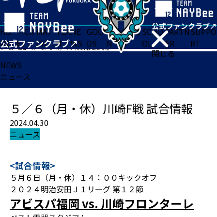
HO
TICK
MAT
TEA
NE
GOO
FA
ACADE
SCHO
PARTN
SUPPO
ME
ET
CH
M
WS
DS
N
MY
OL
ER
RT
ホーム
>
ニュース
>
５／６（月・休）川崎F戦 試合情報
閉じる
NEWS
ニュース
５／６（月・休）川崎F戦 試合情報
2024.04.30
ニュース
<試合情報>
５月６日（月・休）１４：００キックオフ
２０２４明治安田Ｊ１リーグ 第１２節
アビスパ福岡 vs. 川崎フロンターレ