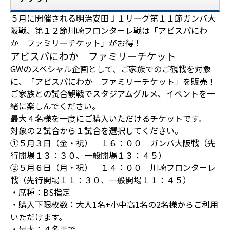
５月に開催される明治安田Ｊ１リーグ第１１節ガンバ大
阪戦、第１２節川崎フロンターレ戦は「アビスパにわ
か ファミリーチケット」がお得！
アビスパにわか ファミリーチケット
GWのスペシャル企画として、ご家族でのご観戦を対象
に、「アビスパにわか ファミリーチケット」を販売！
ご家族との試合観戦でスタジアムグルメ、イベントを一
緒に楽しんでください。
最大４名様を一度にご購入いただけるチケットです。
対象の２試合から１試合を選択してください。
①５月３日（金・祝） １６：００ ガンバ大阪戦（先
行開場１３：３０、一般開場１３：４５）
②５月６日（月・祝） １４：００ 川崎フロンターレ
戦（先行開場１１：３０、一般開場１１：４５）
・席種：BS指定
・購入下限枚数：大人1名+小中高1名の2名様からご利用
いただけます。
・最大：４名まで