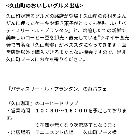
<久山町のおいしいグルメ出店>
久山町が誇るグルメの銘店が登場！久山産の食材をふん
だんに使ったケーキや焼き菓子がとっても美味しい「パ
ティスリー・ル・プランタン」と、焙煎したての新鮮で
美味しいコーヒー豆を卸売・直売している“ツキイチ直売
会で有名な「久山珈琲」がベススタにやってきます！直
営店舗以外で購入できるまたとない機会ですので、是非
久山町ブースにお立ち寄りください。
『パティスリー・ル・プランタン』の苺パフェ
『久山珈琲』のコーヒードリップ
・営業時間
１０：３０～１６：００
を予定しておりま
す。
※在庫が無くなり次第終了となります
・出店場所 モニュメント広場 久山町ブース横