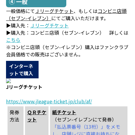
④ 一般
一般価格にて
Ｊリーグチケット
、もしくは
コンビニ店頭
（セブン-イレブン）
にてご購入いただけます。
▶購入先：
Ｊリーグチケット
▶購入先：コンビニ店頭（セブン-イレブン） 詳しくは
こちら
※コンビニ店頭（セブン-イレブン）購入はファンクラブ
会員価格での販売はございません。
インターネ
ットで購入
Jリーグチケット
https://www.jleague-ticket.jp/club/af/
発券
ＱＲチケ
紙チケット
方法
ット
（セブン-イレブンにて発券）
「払込票番号（13桁）」をメモ
し、店舗レジに直接お持ちにな