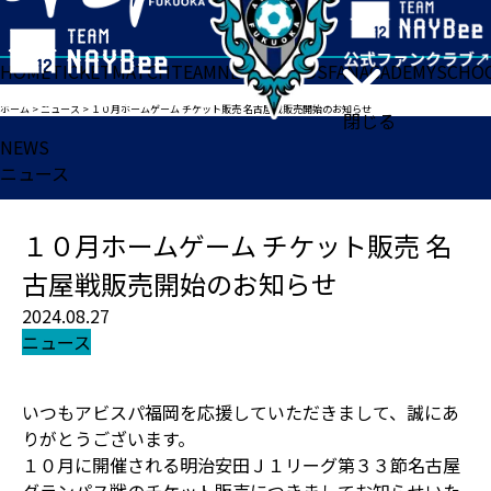
HOME
TICKET
MATCH
TEAM
NEWS
GOODS
FAN
ACADEMY
SCHO
ホーム
>
ニュース
>
１０月ホームゲーム チケット販売 名古屋戦販売開始のお知らせ
閉じる
NEWS
ニュース
１０月ホームゲーム チケット販売 名
古屋戦販売開始のお知らせ
2024.08.27
ニュース
いつもアビスパ福岡を応援していただきまして、誠にあ
りがとうございます。
１０月に開催される明治安田Ｊ１リーグ第３３節名古屋