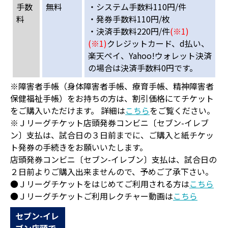
手数
無料
・システム手数料110円/件
料
・発券手数料110円/枚
・決済手数料220円/件
(※1)
(※1)
クレジットカード、d払い、
楽天ペイ、Yahoo!ウォレット決済
の場合は決済手数料0円です。
※障害者手帳（身体障害者手帳、療育手帳、精神障害者
保健福祉手帳）をお持ちの方は、割引価格にてチケット
をご購入いただけます。 詳細は
こちら
をご覧ください。
※Ｊリーグチケット店頭発券コンビニ〔セブン-イレブ
ン〕支払は、試合日の３日前までに、ご購入と紙チケッ
ト発券の手続きをお願いいたします。
店頭発券コンビニ〔セブン-イレブン〕支払は、試合日の
２日前よりご購入出来ませんので、予めご了承下さい。
●Ｊリーグチケットをはじめてご利用される方は
こちら
●Ｊリーグチケットご利用レクチャー動画は
こちら
セブン-イレ