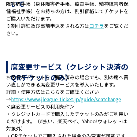
いて
障害者手帳（身体障害者手帳、療育手帳、精神障害者保
健福祉手帳）をお持ちの方は、割引価格にてチケットを
ご購入いただけます。
※割引詳細及び事前申込をされる方は
コチラ
をご覧くだ
さい。
席変更サービス（クレジット決済の
QRチケットのみ）
お客様がチケットをご購入済みの場合でも、別の席へ買
い直しができる席変更サービスを導入いたします。
詳細・使用方法はこちらをご確認ください
→
https://www.jleague-ticket.jp/guide/seatchange
＜席変更サービスの利用条件＞
・クレジットカードで購入したチケットのみがご利用い
ただけます。（d払い、楽天ペイ、Yahoo!ウォレットは
対象外）
・QRチケットでご購入された場合のみ変更が可能です。