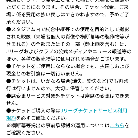
ただくことになります。その場合、チケット代金、ご来
場に係る費用の払い戻しはできかねますので、予めご了
承ください。
●スタジアム内で試合中継等での使用を目的として撮影
された映像（来場者個人の肖像や横断幕等の製作物等が
含まれる）の全部またはその一部（静止画を含む）は、
Jリーグおよびクラブの公式メディアやニュース報道等の
ほか、各種の販売物等に使用される場合がございます。
●チケットをご使用にならない場合でも、払戻しおよび
現金とのお引換は一切行いません。
●チケットは、いかなる場合(焼失、紛失など)でも再発
行は行いませんので、大切に保管してください。
●席変更サービス対象外チケットは座席の変更はできま
せん。
●チケットご購入の際は
Jリーグチケットサービス利用
規約
を必ずご確認ください。
※横断幕等掲出の事前承認制の運用については
こちら
を
ご確認ください。