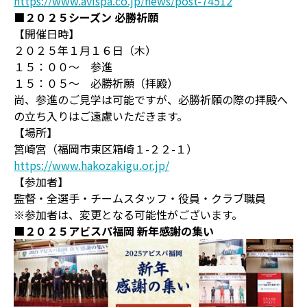
https://www.avispa.co.jp/news/post-74512
■２０２５シーズン 必勝祈願
【開催日時】
２０２５年１月１６日（木）
１５：００～ 参進
１５：０５～ 必勝祈願（拝殿）
尚、参進のご見学は可能ですが、必勝祈願の際の拝殿へ
の立ち入りはご遠慮いただきます。
【場所】
筥崎宮（福岡市東区箱崎１-２２-１）
https://www.hakozakigu.or.jp/
【参加者】
監督・全選手・チームスタッフ・役員・クラブ職員
※参加者は、変更となる可能性がございます。
■
２０２５アビスパ福岡
新年感謝の集い