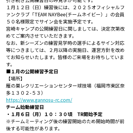
引き続き公開練習日のみ見学が可能です。
１月１２日（日）練習後には、２０２５オフィシャルフ
ァンクラブ「TEAM NAYBee(チームネイビー）」の会員
５０名様限定でサイン会を実施予定です。
宮崎キャンプの公開練習日に関しましては、決定次第改
めてご案内させていただきます。
なお、新シーズンの練習見学時の選手によるサイン対応
等につきましては、２月以降の実施日、運営方針を改め
てお知らせいたします。皆様のご来場をお待ちしていま
す。
■
１月の公開練習予定日
【場所】
雁の巣レクリエーションセンター球技場（福岡市東区奈
多１３０２-５３）
https://www.gannosu-rc.com/
チーム始動練習日
・１月６日（月）１０：３０頃 TR開始予定
※チームミーティング後の練習開始のため開始時間が前
後する可能性があります。