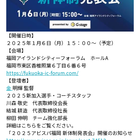
【開催日時】
２０２５年１月６日（月）１５：００～（予定）
【会場】
福岡アイランドシティーフォーラム ホールA
福岡市東区香椎照葉６丁目６番６号
https://fukuoka-ic-forum.com/
【登壇者】
金
明輝 監督
２０２５新加入選手・コーチスタッフ
川森 敬史 代表取締役会長
結城 耕造 代表取締役社長
柳田 伸明 チーム強化部長
詳細はこちらをご覧ください。
「２０２５アビスパ福岡 新体制発表会」開催のお知らせ