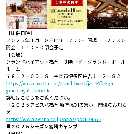
【開催日時】
２０２５年１月１８日(土) １２：００開場 １２：３０
開会 １４：３０閉会予定
【会場】
グランドハイアット福岡 ３階「ザ・グランド・ボール
ルーム」
〒８１２－００１８ 福岡市博多区住吉１－２－８２
https://www.hyatt.com/grand-hyatt/ja-JP/fukgh-
grand-hyatt-fukuoka
詳細はこちらをご覧ください。
「２０２５アビスパ福岡 新年感謝の集い」開催のお知ら
せ
https://www.avispa.co.jp/news/post-74572
■２０２５シーズン宮崎キャンプ
【日程】