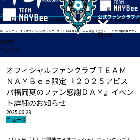
HOME
TICKET
MATCH
TEAM
NEWS
GOODS
FAN
ACADEMY
SCHO
ホーム
>
ニュース
>
オフィシャルファンクラブＴＥＡＭ ＮＡＹＢｅｅ限定 『２０２５アビスパ福岡夏のファン感謝ＤＡＹ』イベント詳細のお知らせ
閉じる
NEWS
ニュース
オフィシャルファンクラブＴＥＡＭ
ＮＡＹＢｅｅ限定 『２０２５アビス
パ福岡夏のファン感謝ＤＡＹ』イベン
ト詳細のお知らせ
2025.06.29
ニュース
７月５日（土）に開催するオフィシャルファンクラブＴ