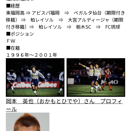
■経歴
東福岡高 ⇒ アビスパ福岡 ⇒ ベガルタ仙台（期限付き
移籍） ⇒ 柏レイソル ⇒ 大宮アルディージャ（期限
付き移籍）⇒ 柏レイソル ⇒ 栃木SC ⇒ FC琉球
■ポジション
ＦＷ
■在籍
１９９６年～２００１年
岡本 英也（おかもとひでや）さん プロフィ
ール