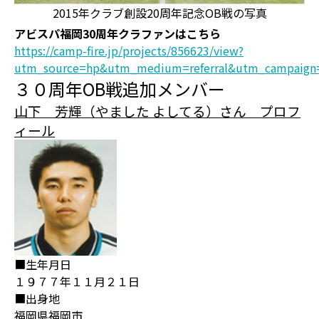
2015年クラブ創設20周年記念OB戦の写真
アビスパ福岡30周年クラファンはこちら
https://camp-fire.jp/projects/856623/view?
utm_source=hp&utm_medium=referral&utm_campaign
３０周年OB戦追加メンバー
山下 芳輝（やました よしてる）さん プロフ
ィール
■生年月日
１９７７年１１月２１日
■出身地
福岡県福岡市