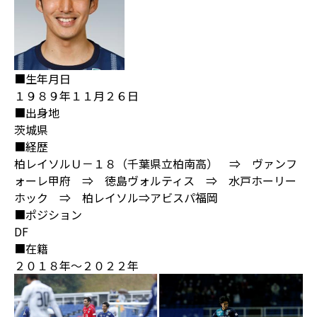
■生年月日
１９８９年１１月２６日
■出身地
茨城県
■経歴
柏レイソルＵ－１８（千葉県立柏南高） ⇒ ヴァンフ
ォーレ甲府 ⇒ 徳島ヴォルティス ⇒ 水戸ホーリー
ホック ⇒ 柏レイソル⇒アビスパ福岡
■ポジション
DF
■在籍
２０１８年～２０２２年