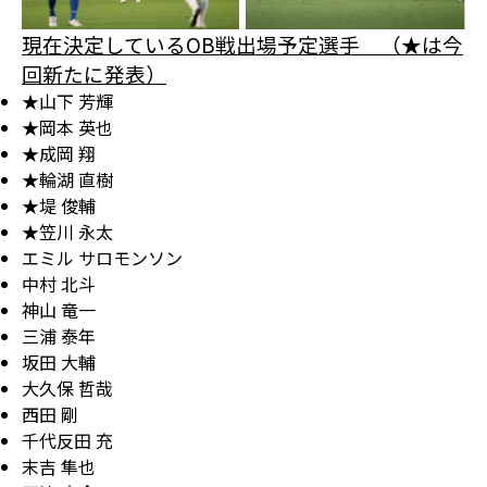
現在決定しているOB戦出場予定選手 （★は今
回新たに発表）
★山下 芳輝
★岡本 英也
★成岡 翔
★輪湖 直樹
★堤 俊輔
★笠川 永太
エミル サロモンソン
中村 北斗
神山 竜一
三浦 泰年
坂田 大輔
大久保 哲哉
西田 剛
千代反田 充
末吉 隼也