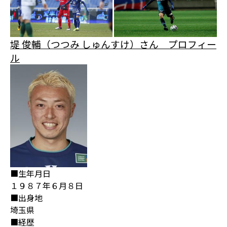
堤 俊輔（つつみ しゅんすけ）さん プロフィー
ル
■生年月日
１９８７年６月８日
■出身地
埼玉県
■経歴