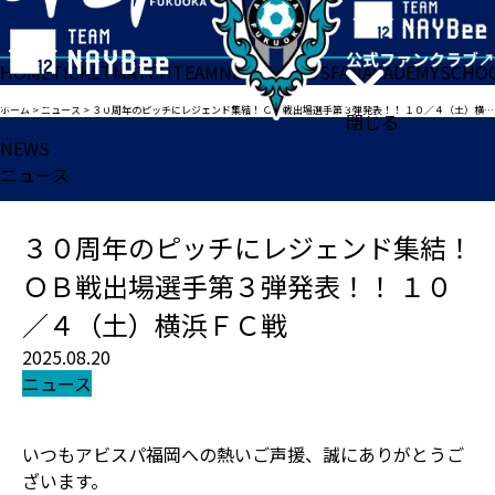
HOME
TICKET
MATCH
TEAM
NEWS
GOODS
FAN
ACADEMY
SCHO
ホーム
>
ニュース
>
３０周年のピッチにレジェンド集結！ ＯＢ戦出場選手第３弾発表！！ １０／４（土）横浜ＦＣ戦
閉じる
NEWS
ニュース
３０周年のピッチにレジェンド集結！
ＯＢ戦出場選手第３弾発表！！ １０
／４（土）横浜ＦＣ戦
2025.08.20
ニュース
いつもアビスパ福岡への熱いご声援、誠にありがとうご
ざいます。