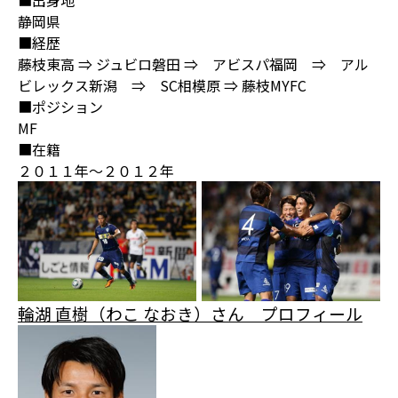
■出身地
静岡県
■経歴
藤枝東高 ⇒ ジュビロ磐田 ⇒ アビスパ福岡 ⇒ アル
ビレックス新潟 ⇒ SC相模原 ⇒ 藤枝MYFC
■ポジション
MF
■在籍
２０１１年～２０１２年
輪湖 直樹（わこ なおき）さん プロフィール