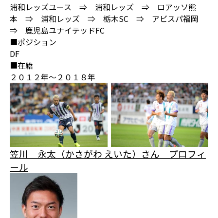
浦和レッズユース ⇒ 浦和レッズ ⇒ ロアッソ熊
本 ⇒ 浦和レッズ ⇒ 栃木SC ⇒ アビスパ福岡
⇒ 鹿児島ユナイテッドFC
■ポジション
DF
■在籍
２０１２年～２０１８年
笠川 永太（かさがわ えいた）さん プロフィ
ール