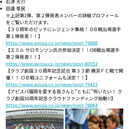
石津 大介
田邉 草民
※上記第1弾、第２弾発表メンバーの詳細プロフィール
をご覧いただけます。
【３０周年のピッチにレジェンド集結！ OＢ戦出場選手
第１弾発表！！】
https://www.avispa.co.jp/news/post-79888
【エミル サロモンソン氏の参加決定！！OB戦出場選手
第２弾発表！！】
https://www.avispa.co.jp/news/post-80052
【クラブ創設３０周年記念試合 第３３節 横浜ＦＣ戦で開
催！！ ＯＢ戦ユニフォームも決定！！
】
https://www.avispa.co.jp/news/post-79423
【アビスパ福岡を愛する皆さんと“ともに”祝いたい！ ク
ラブ創設30周年記念クラウドファンディング始動!!】
https://www.avispa.co.jp/news/post-78864