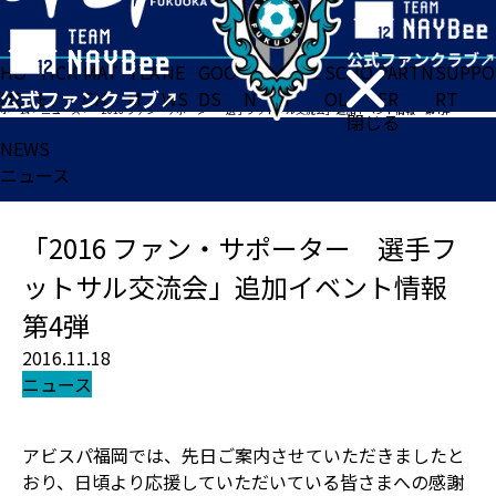
HO
TICK
MAT
TEA
NE
GOO
FA
ACADE
SCHO
PARTN
SUPPO
ME
ET
CH
M
WS
DS
N
MY
OL
ER
RT
ホーム
>
ニュース
>
「2016 ファン・サポーター 選手フットサル交流会」追加イベント情報 第4弾
閉じる
NEWS
ニュース
「2016 ファン・サポーター 選手フ
ットサル交流会」追加イベント情報
第4弾
2016.11.18
ニュース
アビスパ福岡では、先日ご案内させていただきましたと
おり、日頃より応援していただいている皆さまへの感謝