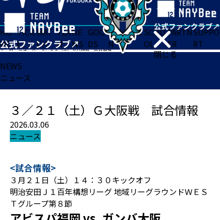
HO
TICK
MAT
TEA
NE
GOO
FA
ACADE
SCHO
PARTN
SUPPO
ME
ET
CH
M
WS
DS
N
MY
OL
ER
RT
ホーム
>
ニュース
>
３／２１（土）Ｇ大阪戦 試合情報
閉じる
NEWS
ニュース
３／２１（土）Ｇ大阪戦 試合情報
2026.03.06
ニュース
<試合情報>
３月２１日（土）１４：３０キックオフ
明治安田Ｊ１百年構想リーグ 地域リーグラウンドＷＥＳ
Ｔグループ第８節
アビスパ福岡 vs. ガンバ大阪