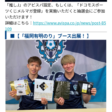
「推しJ」のアビスパ設定、もしくは、「ドコモスポー
ツくじメルマガ登録」を実施いただくと抽選会にご参加
いただけます！
詳細はこちら：
https://www.avispa.co.jp/news/post-85
109
■【「福岡有明のり」ブース出展！ 】