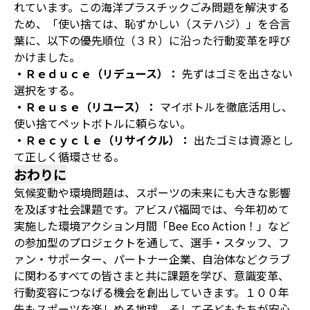
れています。この海洋プラスチックごみ問題を解決する
ため、「使い捨ては、恥ずかしい（ステハジ）」を合言
葉に、以下の優先順位（３Ｒ）に沿った行動変革を呼び
かけました。
・Ｒｅｄｕｃｅ（リデュース）：
先ずはゴミを出さない
選択をする。
・Ｒｅｕｓｅ（リユース）：
マイボトルを徹底活用し、
使い捨てペットボトルに頼らない。
・Ｒｅｃｙｃｌｅ（リサイクル）：
出たゴミは資源とし
て正しく循環させる。
おわりに
気候変動や環境問題は、スポーツの未来にも大きな影響
を及ぼす社会課題です。アビスパ福岡では、今年初めて
実施した環境アクション月間「Bee Eco Action！」など
の参加型のプロジェクトを通して、選手・スタッフ、フ
ァン・サポーター、パートナー企業、自治体などクラブ
に関わるすべての皆さまと共に課題を学び、意識変革、
行動変容につなげる機会を創出していきます。１００年
先もスポーツを楽しめる地球、そして子どもたちが安心