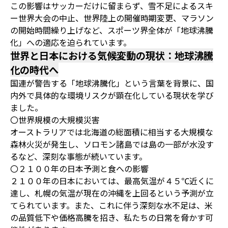
この影響はサッカーだけに留まらず、雪不足によるスキ
ー世界大会の中止、世界陸上の開催時期変更、マラソン
の開始時間繰り上げなど、スポーツ界全体が「地球沸騰
化」への適応を迫られています。
世界と日本における気候変動の現状：地球沸騰
化の時代へ
国連が警告する「地球沸騰化」という言葉を背景に、国
内外で具体的な環境リスクが顕在化している現状を学び
ました。
〇世界規模の大規模災害
オーストラリアでは北海道の総面積に相当する大規模な
森林火災が発生し、ソロモン諸島では島の一部が水没す
るなど、深刻な事態が続いています。
〇２１００年の日本予測と食への影響
２１００年の日本においては、最高気温が４５℃近くに
達し、札幌の気温が現在の沖縄を上回るという予測が立
てられています。また、これに伴う深刻な水不足は、米
の品質低下や価格高騰を招き、私たちの日常を脅かす可