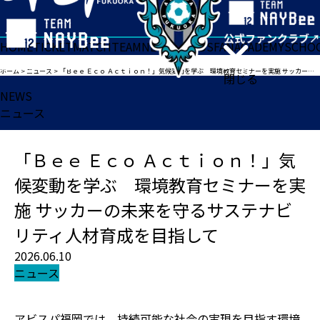
HOME
TICKET
MATCH
TEAM
NEWS
GOODS
FAN
ACADEMY
SCHO
ホーム
>
ニュース
>
「Ｂｅｅ Ｅｃｏ Ａｃｔｉｏｎ！」気候変動を学ぶ 環境教育セミナーを実施 サッカーの未来を守るサステナビリティ人材育成を目指して
閉じる
NEWS
ニュース
「Ｂｅｅ Ｅｃｏ Ａｃｔｉｏｎ！」気
候変動を学ぶ 環境教育セミナーを実
施 サッカーの未来を守るサステナビ
リティ人材育成を目指して
2026.06.10
ニュース
アビスパ福岡では、持続可能な社会の実現を目指す環境