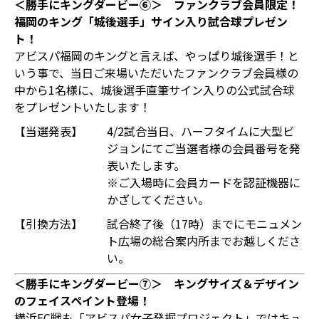
＜勝手にキングダービー⑥＞
ファンクラブ会員限定！
福岡のキング「城後選手」サイン入り試合球
プレゼン
ト
！
アビスパ福岡のキングと言えば、やっぱり城後選手！と
いう事で、当日ご来場いただいたファンクラブ会員様の
中から1名様に、城後選手直筆サイン入りの公式試合球
をプレゼントいたします！
【当選発表】
4/2試合当日、ハーフタイムに大型ビ
ジョンにてご当選者様の会員番号を発
表いたします。
※ご入場時に会員カードを認証機器に
かざしてください。
【引換方法】
試合終了後（17時）までにモニュメン
ト広場の総合案内所までお越しくださ
い。
＜勝手にキングダービー⑦＞ キングサイズ＆デザイン
のフェイスペイント登場！
横浜FC戦も「アビスパ女子発掘プロジェクト」ではキュ