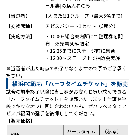
ール裏]の購入者のみ
【当選者】
1人または1グループ（最大5名まで）
【交換席種】
アビスパシート1セット（5席分）
【実施方法】
・10:00~総合案内所にて整理券を配
布 ※先着50組限定
・12:25までにステージ前に集合
・12:30～ステージ上で抽選会実施
※当選者が出た時点で終了となりますので予めご了承く
ださい。
横浜FC戦も「ハーフタイムチケット」を販売
試合の前半終了以降に当日券がお安くお買い求めできる
「ハーフタイムチケット」を販売いたします！仕事や学
校でキックオフに間に合わない方も、ぜひレベスタでア
ビスパ福岡の選手を後押ししてください。
【販売価格】
ハーフタイム
（参考）