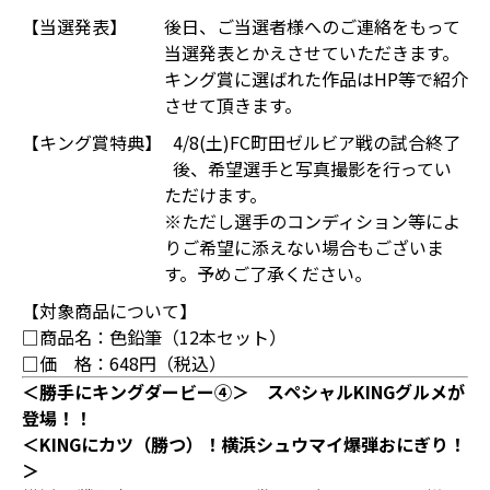
【当選発表】
後日、ご当選者様へのご連絡をもって
当選発表とかえさせていただきます。
キング賞に選ばれた作品はHP等で紹介
させて頂きます。
【キング賞特典】
4/8(土)FC町田ゼルビア戦の試合終了
後、希望選手と写真撮影を行ってい
ただけます。
※ただし選手のコンディション等によ
りご希望に添えない場合もございま
す。予めご了承ください。
【対象商品について】
□商品名：色鉛筆（12本セット）
□価 格：648円（税込）
＜勝手にキングダービー④＞ スペシャルKINGグルメが
登場！！
＜KINGにカツ（勝つ）！横浜シュウマイ爆弾おにぎり！
＞