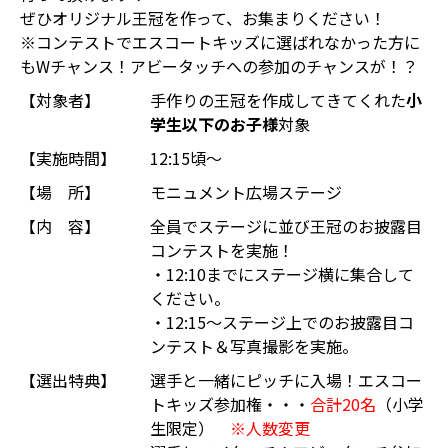
ぜひオリジナル王冠を作って、お集まりください！
※コンテストでエスコートキッズに選ばれなかった方に
もWチャンス！アビータッチへの参加のチャンスが！？
【対象者】
手作りの王冠を作成してきてくれた
小
学生以下のお子様
対象
【実施時間】
12:15頃～
【場 所】
モニュメント広場ステージ
【内 容】
全員でステージに並び王冠のお披露目
コンテストを実施！
・12:10までにステージ横に集合して
ください。
・12:15～ステージ上でのお披露目コ
ンテスト＆写真撮影を実施。
【選出特典】
選手と一緒にピッチに入場！エスコー
トキッズ参加権・・・
合計20名
（小学
生限定）
※人数変更