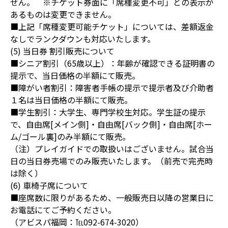
せん。 ※チケット券面に「席種変更不可」との表示が
あるものは変更できません。
■上記「席種変更可能チケット」については、差額返金
なしでランクダウンも対応いたします。
(5) 当日券 割引販売について
■シニア割引（65歳以上）：年齢が確認できる証明書の
提示で、当日価格の半額にて販売。
■障がい者割引：障害者手帳の提示で提示者及び介助者
１名は当日価格の半額にて販売。
■学生割引：大学生、専門学校生対応。学生証の提示
で、自由席[メイン側]・自由席[バック側]・自由席[ホー
ム/ゴール裏]のみ半額にて販売。
（注）プレイガイドでの取扱いはございません。試合当
日の当日券売場でのみ販売いたします。（前売で完売時
は除く）
(6) 車椅子席について
■座席数に限りがあるため、一般販売日以降の営業日に
お電話にてご予約ください。
（アビスパ福岡：℡092-674-3020）