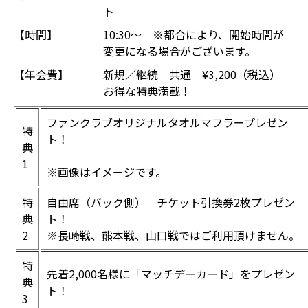
ト
【時間】
10:30～ ※都合により、開始時間が
変更になる場合がございます。
【年会費】
新規／継続 共通 ¥3,200（税込）
お得な特典満載！
ファンクラブオリジナルタオルマフラープレゼン
特
ト！
典
1
※画像はイメージです。
特
自由席（バック側） チケット引換券2枚プレゼン
典
ト！
2
※長崎戦、熊本戦、山口戦ではご利用頂けません。
特
先着2,000名様に「マッチデーカード」をプレゼン
典
ト！
3