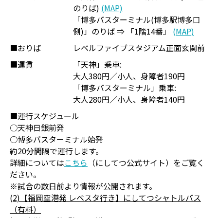
のりば)
(MAP)
「博多バスターミナル(博多駅博多口
側)」のりば ⇒ 「1階14番」
(MAP)
■おりば
レベルファイブスタジアム正面玄関前
■運賃
「天神」乗車:
大人380円／小人、身障者190円
「博多バスターミナル」乗車:
大人280円／小人、身障者140円
■運行スケジュール
○天神日銀前発
○博多バスターミナル始発
約20分間隔で運行します。
詳細については
こちら
（にしてつ公式サイト）をご覧く
ださい。
※試合の数日前より情報が公開されます。
(2)【福岡空港発 レベスタ行き】にしてつシャトルバス
（有料）