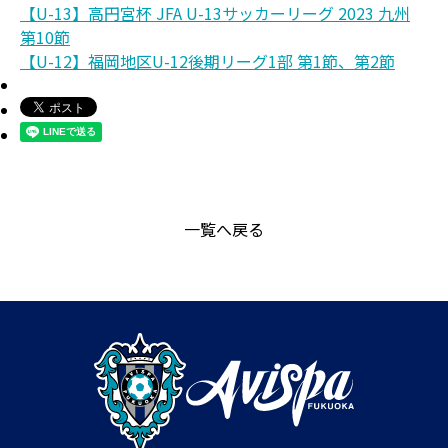
【U-13】高円宮杯 JFA U-13サッカーリーグ 2023 九州
第10節
【U-12】福岡地区U-12後期リーグ1部 第1節、第2節
一覧へ戻る