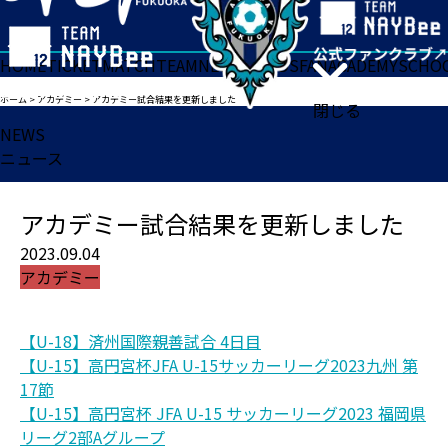
HOME
TICKET
MATCH
TEAM
NEWS
GOODS
FAN
ACADEMY
SCHO
ホーム
>
アカデミー
>
アカデミー試合結果を更新しました
閉じる
NEWS
ニュース
アカデミー試合結果を更新しました
2023.09.04
アカデミー
【U-18】済州国際親善試合 4日目
【U-15】高円宮杯JFA U-15サッカーリーグ2023九州 第
17節
【U-15】高円宮杯 JFA U-15 サッカーリーグ2023 福岡県
リーグ2部Aグループ