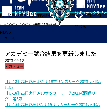
HOME
TICKET
MATCH
TEAM
NEWS
GOODS
FAN
ACADEMY
SCHO
ホーム
>
アカデミー
>
アカデミー試合結果を更新しました
閉じる
NEWS
ニュース
アカデミー試合結果を更新しました
2023.09.12
アカデミー
【U-18】高円宮杯 JFA U-18プリンスリーグ2023 九州第
11節
【U-18】高円宮杯U-18サッカーリーグ2023福岡県リー
グ 第5節
【U-15】高円宮杯JFA U-15サッカーリーグ2023九州 第