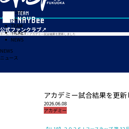
HOME
MATCH
TEAM
TICKET
ホーム
>
アカデミー
>
アカデミー試合結果を更新しました
NEWS
NEWS
ニュース
アカデミー試合結果を更新
2026.06.08
アカデミー
【U-18】２０２６J ユースカップ 第 3