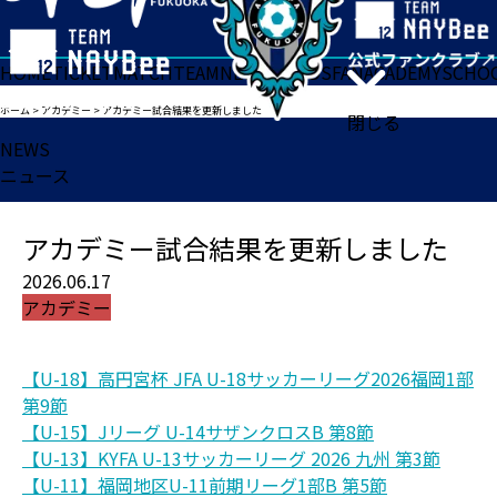
HOME
TICKET
MATCH
TEAM
NEWS
GOODS
FAN
ACADEMY
SCHO
ホーム
>
アカデミー
>
アカデミー試合結果を更新しました
閉じる
NEWS
ニュース
アカデミー試合結果を更新しました
2026.06.17
アカデミー
【U-18】高円宮杯 JFA U-18サッカーリーグ2026福岡1部
第9節
【U-15】Jリーグ U-14サザンクロスB 第8節
【U-13】KYFA U-13サッカーリーグ 2026 九州 第3節
【U-11】福岡地区U-11前期リーグ1部B 第5節