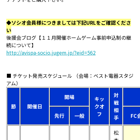
◆ソシオ会員様につきましては下記URLをご確認くださ
い
後援会ブログ【１１月開催ホームゲーム事前申込制の継
続について】
http://avispa-socio.jugem.jp/?eid=562
■ チケット発売スケジュール （会場：ベスト電器スタジ
アム）
対
開場
キッ
戦
節
開催日
クオ
相
フ
先行
一般
FC
手
松