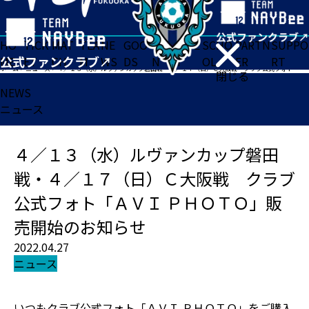
HO
TICK
MAT
TEA
NE
GOO
FA
ACADE
SCHO
PARTN
SUPPO
ME
ET
CH
M
WS
DS
N
MY
OL
ER
RT
ホーム
>
ニュース
>
４／１３（水）ルヴァンカップ磐田戦・４／１７（日）Ｃ大阪戦 クラブ公式フォト「ＡＶＩ ＰＨＯＴＯ」販売開始のお知らせ
閉じる
NEWS
ニュース
４／１３（水）ルヴァンカップ磐田
戦・４／１７（日）Ｃ大阪戦 クラブ
公式フォト「ＡＶＩ ＰＨＯＴＯ」販
売開始のお知らせ
2022.04.27
ニュース
いつもクラブ公式フォト「ＡＶＩ ＰＨＯＴＯ」をご購入