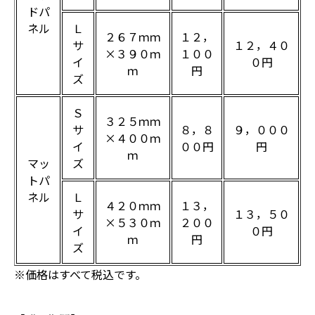
ドパ
ネル
Ｌ
２６７ｍｍ
１２，
サ
１２，４０
×３９０ｍ
１００
イ
０円
ｍ
円
ズ
Ｓ
３２５ｍｍ
サ
８，８
９，０００
×４００ｍ
イ
００円
円
ｍ
マッ
ズ
トパ
ネル
Ｌ
４２０ｍｍ
１３，
サ
１３，５０
×５３０ｍ
２００
イ
０円
ｍ
円
ズ
※価格はすべて税込です。