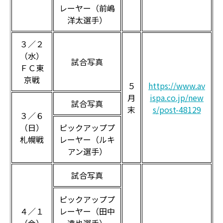
レーヤー（前嶋
洋太選手）
３／２
（水）
試合写真
ＦＣ東
京戦
５
https://www.av
月
ispa.co.jp/new
試合写真
末
s/post-48129
３／６
（日）
ピックアッププ
札幌戦
レーヤー（ルキ
アン選手）
試合写真
ピックアッププ
４／１
レーヤー（田中