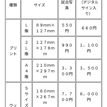
試合写
（デジタル
種類
サイズ
真
サイン入
り）
Ｌ
８９ｍｍ×
５５０
６６０円
版
１２７ｍｍ
円
２
１２７ｍｍ
９９０
１，１００
プリ
Ｌ
×１７８ｍ
円
円
ント
版
ｍ
Ａ
２１０ｍｍ
３，３
３，５００
４
×２９７ｍ
００円
円
版
ｍ
Ｓ
１８０ｍｍ
サ
７，７
８，０００
×２６７ｍ
イ
００円
円
ｍ
ウッ
ズ