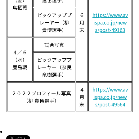
（金）
達也選手）
鳥栖戦
ピックアッププ
６
https://www.av
レーヤー（柳
月
ispa.co.jp/new
貴博選手）
末
s/post-49163
試合写真
４／６
（水）
ピックアッププ
鹿島戦
レーヤー（奈良
竜樹選手）
４
https://www.av
２０２２プロフィール写真
月
ispa.co.jp/new
（柳 貴博選手）
末
s/post-49564