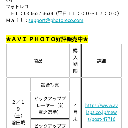
フォトレコ
ＴＥＬ：03-6627-3634（平日１１：００～１７：００）
Ｍａｉｌ：
support＠photoreco.com
★ＡＶＩ ＰＨＯＴＯ好評販売中★
購
入
商品
詳細
期
限
試合写真
ピックアッププ
２／１
レーヤー（前
４
https://www.av
９
寛之選手）
月
ispa.co.jp/new
（土）
末
s/post-47716
磐田戦
ピックアッププ