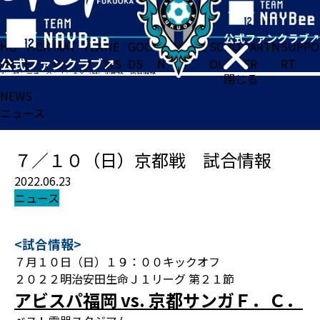
HO
TICK
MAT
TEA
NE
GOO
FA
ACADE
SCHO
PARTN
SUPPO
ME
ET
CH
M
WS
DS
N
MY
OL
ER
RT
ホーム
>
ニュース
>
７／１０（日）京都戦 試合情報
閉じる
NEWS
ニュース
７／１０（日）京都戦 試合情報
2022.06.23
ニュース
<試合情報>
７月１０日（日）１９：００キックオフ
２０２２明治安田生命Ｊ１リーグ 第２１節
アビスパ福岡 vs. 京都サンガＦ．Ｃ．