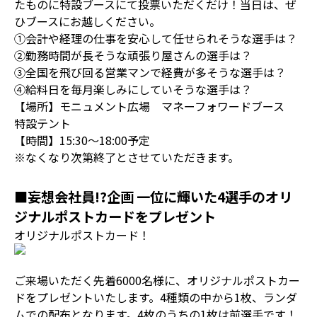
たものに特設ブースにて投票いただくだけ！当日は、ぜ
ひブースにお越しください。
①会計や経理の仕事を安心して任せられそうな選手は？
②勤務時間が長そうな頑張り屋さんの選手は？
③全国を飛び回る営業マンで経費が多そうな選手は？
④給料日を毎月楽しみにしていそうな選手は？
【場所】モニュメント広場 マネーフォワードブース
特設テント
【時間】15:30～18:00予定
※なくなり次第終了とさせていただきます。
■妄想会社員!?企画 一位に輝いた4選手のオリ
ジナルポストカードをプレゼント
オリジナルポストカード！
ご来場いただく先着6000名様に、オリジナルポストカー
ドをプレゼントいたします。4種類の中から1枚、ランダ
ムでの配布となります。4枚のうちの1枚は前選手です！