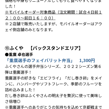
価格も中身もリニューアルしてもっと食べやすくなりま
した！
※モバイルオーダー対象商品（注文期間：試合４日前１
２：００～前日１６：００）
※２店舗で販売いたしますが、モバイルオーダーはアウ
ェイ側店舗のみとなります。
⑬ふくや 【バックスタンドエリア】
●重廣 卓也選手
「重廣選手のフェイバリット弁当」 1,300円
ふくやさんの選手弁当シリーズ、２０２２シーズン第６
弾は重廣選手！
重廣選手の好きな「エビフライ」「だし巻き卵」をメイ
ンに、ハンバーグやソフトフレーク、季節のフルーツを
詰め込みました！
だし巻き卵はふくやさんの明太子を贅沢に使って美味し
さ倍増◎
※重廣選手へのありがとうの気持ちを込めて京都戦まで