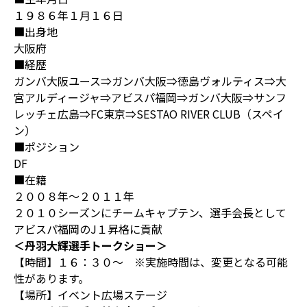
１９８６年１月１６日
■出身地
大阪府
■経歴
ガンバ大阪ユース⇒ガンバ大阪⇒徳島ヴォルティス⇒大
宮アルディージャ⇒アビスパ福岡⇒ガンバ大阪⇒サンフ
レッチェ広島⇒FC東京⇒SESTAO RIVER CLUB（スペイ
ン）
■ポジション
DF
■在籍
２００８年～２０１１年
２０１０シーズンにチームキャプテン、選手会長として
アビスパ福岡のJ１昇格に貢献
＜丹羽大輝選手トークショー＞
【時間】１６：３０～ ※実施時間は、変更となる可能
性があります。
【場所】イベント広場ステージ