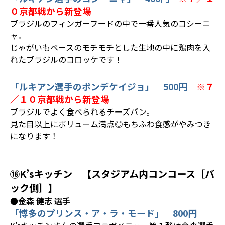
０京都戦から新登場
ブラジルのフィンガーフードの中で一番人気のコシーニ
ャ。
じゃがいもベースのモチモチとした生地の中に鶏肉を入
れたブラジルのコロッケです！
「ルキアン選手のポンデケイジョ」 500円
※７
／１０京都戦から新登場
ブラジルでよく食べられるチーズパン。
見た目以上にボリューム満点◎もちふわ食感がやみつき
になります！
⑱K’sキッチン 【スタジアム内コンコース［バ
ック側］】
●金森 健志 選手
「博多のプリンス・ア・ラ・モード」 800円