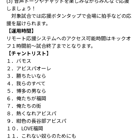
(3) 音声トークやチャットを楽しみながらみんなで応援
しましょう！
対象試合では応援ボタンタップで会場に拍手などの応
援を届けられます。
【運用時間】
リモート応援システムへのアクセス可能時間はキックオ
フ１時間前～試合終了までとなります。
【チャントリスト】
１．バモス
２．アビスパオーレ
３．勝ちたいなら
４．我らのすべて
５．博多の男なら
６．俺たちが福岡
７．俺たちの街
８．熱くなれアビスパ
９．紺色の長谷部アビスパ
１０．LOVE福岡
１１．これない奴らのためにも