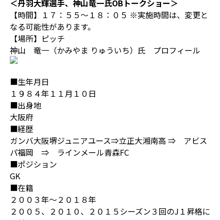
＜丹羽大輝選手、神山竜一氏OBトークショー＞
【時間】１７：５５～１８：０５ ※実施時間は、変更と
なる可能性があります。
【場所】ピッチ
神山 竜一（かみやま りゅういち）氏 プロフィール
■生年月日
１９８４年１１月１０日
■出身地
大阪府
■経歴
ガンバ大阪堺ジュニアユース⇒立正大湘南高 ⇒ アビス
パ福岡 ⇒ ラインメール青森FC
■ポジション
GK
■在籍
２００３年～２０１８年
２００５、２０１０、２０１５シーズン３回のJ１昇格に