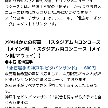
肉のうめぜんさん恒例の選手ドリンクメニューです！
今シーズンは北島選手考案の「柚子」！がっつりお肉メ
ニューのお供にさっぱりした1杯はいかがですか？
※「北島ゆーずサワー」はアルコール、「北島ゆーずソ
ーダ」はソフトドリンクです。
㉕㉛はかたの桜華 【スタジアム内コンコース
［メイン側］・スタジアム内コンコース［メイ
ン側/アウェイ］】
●永石 拓海選手
「永石選手の神戸牛 ピタパンサンド」 600円
販売延長希望の声にお応えして、４月限定だった大好評
ピタパンサンドが定番メニュー化しております！
永石選手が食べやすさを重視してチョイスした１品で
す。
神戸牛をピタパンでサンド！試合を見ながら片手でも食
べられます◎