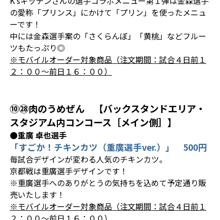
K’sキッチンさんの選手コラボメニュー第１弾は金森選手
の愛称「プリンス」にかけて「プリン」を使ったメニュ
ーです！
中には金森選手案の「さくらんぼ」「黄桃」などフルー
ツもたっぷり◎
※モバイルオーダー対象商品（注文期間：試合４日前１
２：００～前日１６：００）
⑩㉘肉のうめぜん 【バックスタンドエリア・
スタジアム内コンコース［メイン側］】
●重廣 卓也選手
「すごか！チキンカツ（重廣選手ver.）」 500円
毎試合デザインが変わる人気のチキンカツ。
京都戦は重廣選手デザインです！
※重廣選手へのありがとうの気持ちを込めて予定通り販
売いたします！
※モバイルオーダー対象商品（注文期間：試合４日前１
２：００～前日１６：００）