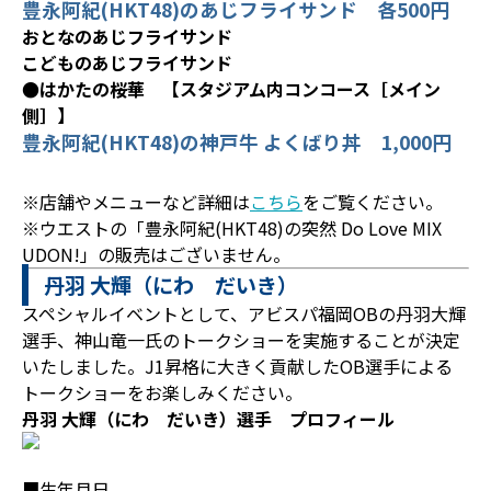
豊永阿紀(HKT48)のあじフライサンド 各500円
おとなのあじフライサンド
こどものあじフライサンド
●はかたの桜華 【スタジアム内コンコース［メイン
側］】
豊永阿紀(HKT48)の神戸牛 よくばり丼 1,000円
※店舗やメニューなど詳細は
こちら
をご覧ください。
※ウエストの「豊永阿紀(HKT48)の突然 Do Love MIX
UDON!」の販売はございません。
丹羽 大輝（にわ だいき）
スペシャルイベントとして、アビスパ福岡OBの丹羽大輝
選手、神山竜一氏のトークショーを実施することが決定
いたしました。J1昇格に大きく貢献したOB選手による
トークショーをお楽しみください。
丹羽 大輝（にわ だいき）選手 プロフィール
■生年月日