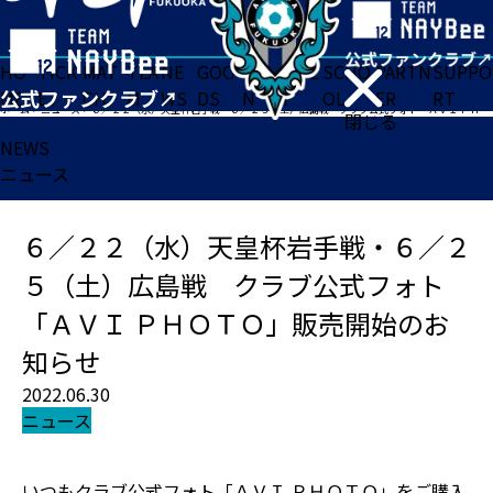
HO
TICK
MAT
TEA
NE
GOO
FA
ACADE
SCHO
PARTN
SUPPO
ME
ET
CH
M
WS
DS
N
MY
OL
ER
RT
ホーム
>
ニュース
>
６／２２（水）天皇杯岩手戦・６／２５（土）広島戦 クラブ公式フォト「ＡＶＩ ＰＨＯＴＯ」販売開始のお知らせ
閉じる
NEWS
ニュース
６／２２（水）天皇杯岩手戦・６／２
５（土）広島戦 クラブ公式フォト
「ＡＶＩ ＰＨＯＴＯ」販売開始のお
知らせ
2022.06.30
ニュース
いつもクラブ公式フォト「ＡＶＩ ＰＨＯＴＯ」をご購入