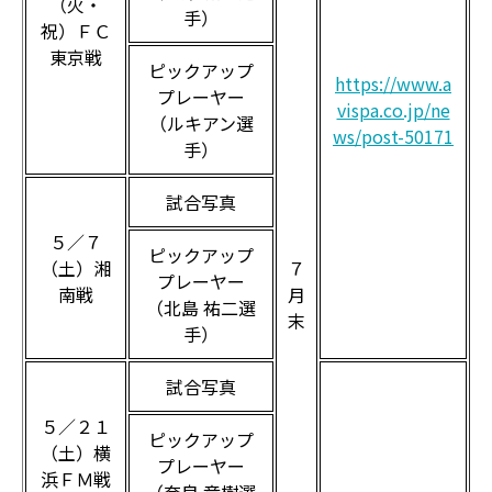
（火・
手）
祝）ＦＣ
東京戦
ピックアップ
https://www.a
プレーヤー
vispa.co.jp/ne
（ルキアン選
ws/post-50171
手）
試合写真
５／７
ピックアップ
（土）湘
７
プレーヤー
南戦
月
（北島 祐二選
末
手）
試合写真
５／２１
ピックアップ
（土）横
プレーヤー
浜ＦＭ戦