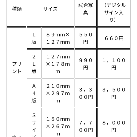
試合写
（デジタル
種類
サイズ
真
サイン入
り）
Ｌ
８９ｍｍ×
５５０
６６０円
版
１２７ｍｍ
円
２
１２７ｍｍ
９９０
１，１００
プリ
Ｌ
×１７８ｍ
円
円
ント
版
ｍ
Ａ
２１０ｍｍ
３，３
３，５００
４
×２９７ｍ
００円
円
版
ｍ
Ｓ
１８０ｍｍ
サ
７，７
８，０００
×２６７ｍ
イ
００円
円
ｍ