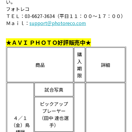
い。
フォトレコ
ＴＥＬ：03-6627-3634（平日１１：００～１７：００）
Ｍａｉｌ：
support＠photoreco.com
★ＡＶＩ ＰＨＯＴＯ好評販売中★
購
入
商品
詳細
期
限
試合写真
ピックアップ
プレーヤー
４／１
（田中 達也選
（金）鳥
手）