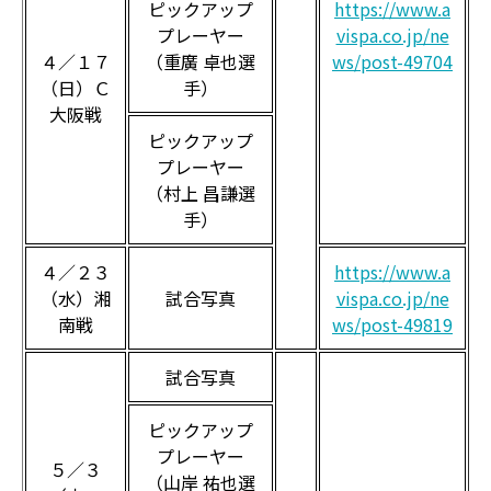
ピックアップ
https://www.a
プレーヤー
vispa.co.jp/ne
４／１７
（重廣 卓也選
ws/post-49704
（日）Ｃ
手）
大阪戦
ピックアップ
プレーヤー
（村上 昌謙選
手）
４／２３
https://www.a
（水）湘
試合写真
vispa.co.jp/ne
南戦
ws/post-49819
試合写真
ピックアップ
プレーヤー
５／３
（山岸 祐也選