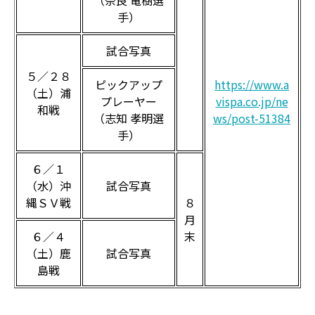
（奈良 竜樹選
手）
試合写真
５／２８
ピックアップ
https://www.a
（土）浦
プレーヤー
vispa.co.jp/ne
和戦
（志知 孝明選
ws/post-51384
手）
６／１
（水）沖
試合写真
縄ＳＶ戦
８
月
６／４
末
（土）鹿
試合写真
島戦