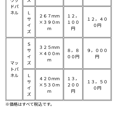
ウッ
ズ
ドパ
ネル
Ｌ
２６７ｍｍ
１２，
サ
１２，４０
×３９０ｍ
１００
イ
０円
ｍ
円
ズ
Ｓ
３２５ｍｍ
サ
８，８
９，０００
×４００ｍ
イ
００円
円
ｍ
マッ
ズ
トパ
ネル
Ｌ
４２０ｍｍ
１３，
サ
１３，５０
×５３０ｍ
２００
イ
０円
ｍ
円
ズ
※価格はすべて税込です。