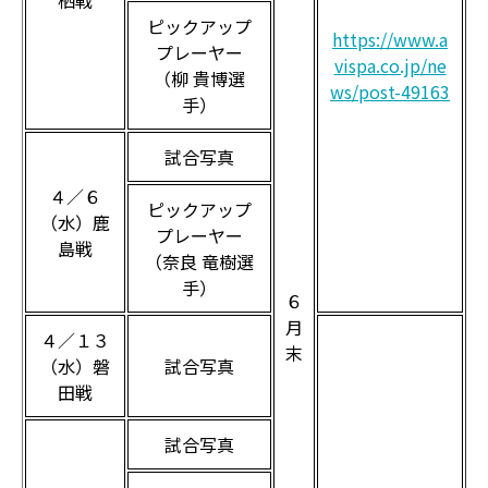
栖戦
ピックアップ
https://www.a
プレーヤー
vispa.co.jp/ne
（柳 貴博選
ws/post-49163
手）
試合写真
４／６
ピックアップ
（水）鹿
プレーヤー
島戦
（奈良 竜樹選
手）
６
月
４／１３
末
（水）磐
試合写真
田戦
試合写真