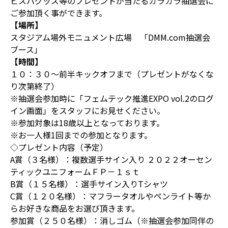
ビスパグッズ等のプレゼントが当たるガラガラ抽選会に
ご参加頂く事ができます。
【場所】
スタジアム場外モニュメント広場 「DMM.com抽選会
ブース」
【時間】
１０：３０～前半キックオフまで（プレゼントがなくな
り次第終了）
※抽選会参加時に「フェムテック推進EXPO vol.2のログ
イン画面」をスタッフにお見せください。
※参加対象は18歳以上となっております。
※お一人様1回までの参加となります。
◇プレゼント内容（予定）
A賞（３名様）：複数選手サイン入り ２０２２オーセン
ティックユニフォームＦＰ－１ｓｔ
B賞（１５名様）：選手サイン入りTシャツ
C賞（１２０名様）：マフラータオルやペンライト等か
らお好きな商品をお選び頂きます。
参加賞（２５０名様）：消しゴム（※抽選会参加同伴の