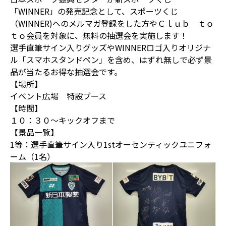
「WINNER」の発売記念として、スポーツくじ
（WINNER)へのメルマガ登録をした方やＣｌｕｂ ｔｏ
ｔｏ会員を対象に、無料の抽選会を実施します！
選手直筆サイン入りグッズやWINNERロゴ入りオリジナ
ル「スマホスタンドペン」を含め、はずれ無しで必ず景
品が当たるお得な抽選会です。
【場所】
イベント広場 特設ブース
【時間】
１０：３０～キックオフまで
【景品一覧】
1等：選手直筆サイン入り1stオーセンティックユニフォ
ーム（1名）