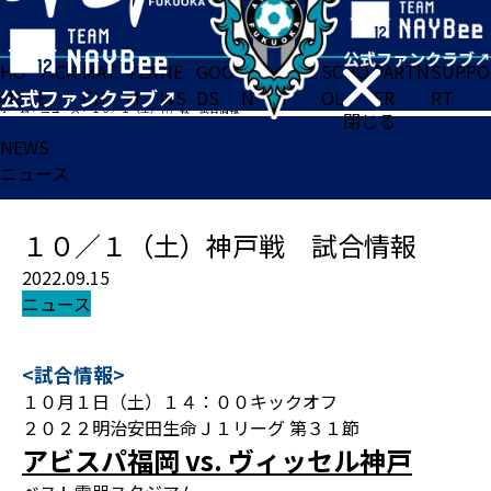
HO
TICK
MAT
TEA
NE
GOO
FA
ACADE
SCHO
PARTN
SUPPO
ME
ET
CH
M
WS
DS
N
MY
OL
ER
RT
ホーム
>
ニュース
>
１０／１（土）神戸戦 試合情報
閉じる
NEWS
ニュース
１０／１（土）神戸戦 試合情報
2022.09.15
ニュース
<試合情報>
１０月１日（土）１４：００キックオフ
２０２２明治安田生命Ｊ１リーグ 第３１節
アビスパ福岡 vs. ヴィッセル神戸