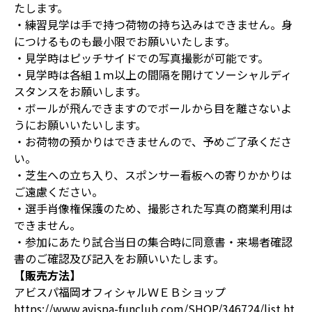
たします。
・練習見学は手で持つ荷物の持ち込みはできません。身
につけるものも最小限でお願いいたします。
・見学時はピッチサイドでの写真撮影が可能です。
・見学時は各組１ｍ以上の間隔を開けてソーシャルディ
スタンスをお願いします。
・ボールが飛んできますのでボールから目を離さないよ
うにお願いいたいします。
・お荷物の預かりはできませんので、予めご了承くださ
い。
・芝生への立ち入り、スポンサー看板への寄りかかりは
ご遠慮ください。
・選手肖像権保護のため、撮影された写真の商業利用は
できません。
・参加にあたり試合当日の集合時に同意書・来場者確認
書のご確認及び記入をお願いいたします。
【販売方法】
アビスパ福岡オフィシャルＷＥＢショップ
https://www.avispa-funclub.com/SHOP/346724/list.ht