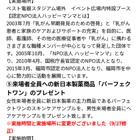
【実施場所】
ベスト電器スタジアム場外 イベント広場内特設ブース
【認定NPO法人ハッピーマンマとは】
2003年7月「乳がん早期発見のための啓発」と「乳がん
患者と家族のケアおよびサポートの充実」を目的に、医
師、看護師、その他の医療従事者や「乳がん」に携わる
さまざまな職種メンバーが中心となって発足した団体で
す。2005年10月、「NPO法人 ハッピーマンマ」とな
り、2010年4月、国税庁長官認定のNPO法人となり、
2015年3月、福岡市認定のNPO法人となり、福岡市を中
心に勢力的に活動を展開しています。
⑤来場者全員への新日本製薬商品「パーフェク
トワン」のプレゼント
女性来場者全員に新日本製薬の主力商品であるパーフェ
クトワンのスキンケアサンプルを、男性来場者全員にヘ
アケアサンプルをプレゼント致します。
※実施時間と実施場所に変更がございました（9/27修
正）
【実施時間】