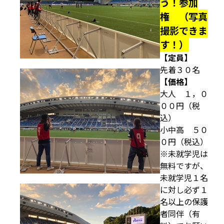
う！参加
権 （写真
撮影できま
す！）
【定員】
先着３０名
【価格】
大人 １，０
００円（税
込）
小中高 ５０
０円（税込）
※未就学児は
無料ですが、
未就学児１名
に対し必ず１
名以上の保護
者同伴（有