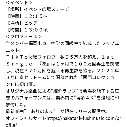
＜イベント＞
【場所】イベント広場ステージ
【時間】１２:１５～
【場所】ピッチ
【時間】１３:００頃
＜プロフィール＞
全メンバー福岡出身。中学の同級生で結成したラップユ
ニット。
ＴｉｋＴｏｋ総フォロワー数６５万人を超え、１ｓｔ
Ｓｉｎｇｌｅ 『あ』は１ヶ月で１００万回再生を突破
し、現在３７０万回を超える再生数を誇る。２０２２年
３月に京セラドームにて開催された「関西コレクショ
ン」に初出演。
オリジナル楽曲による“紹介ラップ”で会場を魅了する圧
巻のパフォーマンスは、業界内に“博多４Ｋ”を強烈に印
象付けた。
最新楽曲” ありのまま” が現在リリース配信中。
オフィシャルサイト
https://hakata4k-lushmusic.com/pr
ofile/