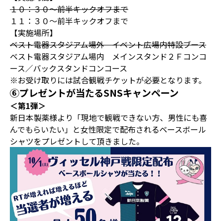
１０：３０～前半キックオフまで
１１：３０～前半キックオフまで
【実施場所】
ベスト電器スタジアム場外 イベント広場内特設ブース
ベスト電器スタジアム場内 メインスタンド２Ｆコンコ
ース／バックスタンドコンコース
※お受け取りには試合観戦チケットが必要となります。
⑥プレゼントが当たるSNSキャンペーン
＜第1弾＞
新日本製薬様より「現地で観戦できない方、男性にも喜
んでもらいたい」と女性限定で配布されるベースボール
シャツをプレゼントして頂きました。