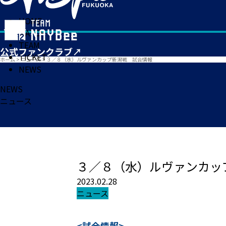
HOME
MATCH
TEAM
TICKET
ホーム
>
ニュース
>
３／８（水）ルヴァンカップ新潟戦 試合情報
NEWS
NEWS
ニュース
３／８（水）ルヴァンカッ
2023.02.28
ニュース
<試合情報>