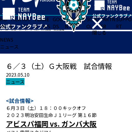
HO
TICK
MAT
TEA
NE
GOO
FA
ACADE
SCHO
PARTN
SUPPO
ME
ET
CH
M
WS
DS
N
MY
OL
ER
RT
ホーム
>
ニュース
>
６／３（土）Ｇ大阪戦 試合情報
閉じる
NEWS
ニュース
６／３（土）Ｇ大阪戦 試合情報
2023.05.10
ニュース
<試合情報>
６月３日（土）１８：００キックオフ
２０２３明治安田生命Ｊ１リーグ 第１６節
アビスパ福岡 vs. ガンバ大阪