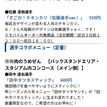
●佐藤 凌我選手
「すごか！チキンカツ（佐藤選手ver.）」 530円
毎試合デザインが変わる人気のチキンカツ。
６／３Ｇ大阪戦のデザインは佐藤選手ｖｅｒ．です！
※モバイルオーダー対象商品（注文期間：試合３日前１
２：００～前日１６：００）
選手コラボメニュー（定番）
⑬㉝肉のうめぜん 【バックスタンドエリア・
スタジアム内コンコース［メイン側］】
●田中 達也選手
「田中タツタスティック」 600円
竜田揚げを食べやすいようにスティックに！
昨シーズンの人気メニュー「田中タツタサンド」が「田
中タツタスティック」に生まれ変わりました！
数量限定なので、ご希望の方はお早めに！