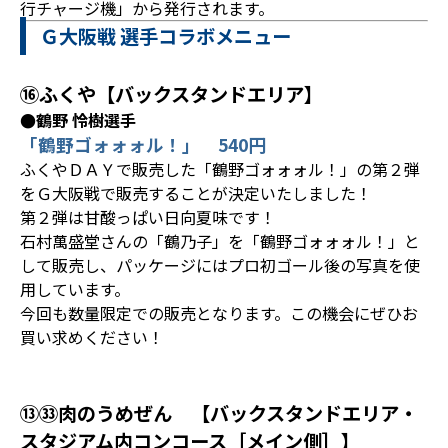
行チャージ機」から発行されます。
Ｇ大阪戦 選手コラボメニュー
⑯ふくや【バックスタンドエリア】
●鶴野 怜樹選手
「鶴野ゴォォォル！」 540円
ふくやＤＡＹで販売した「鶴野ゴォォォル！」の第２弾
をＧ大阪戦で販売することが決定いたしました！
第２弾は甘酸っぱい日向夏味です！
石村萬盛堂さんの「鶴乃子」を「鶴野ゴォォォル！」と
して販売し、パッケージにはプロ初ゴール後の写真を使
用しています。
今回も数量限定での販売となります。この機会にぜひお
買い求めください！
⑬㉝肉のうめぜん 【バックスタンドエリア・
スタジアム内コンコース［メイン側］】