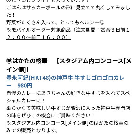
ごはんはサッカーボールの形に見立てて丸くしてみまし
た！
野菜がたくさん入って、とってもヘルシー◎
※モバイルオーダー対象商品（注文期間：試合３日前１
２：００～前日１６：００）
㊱はかたの桜華 【スタジアム内コンコース[メ
イン側]】
豊永阿紀(HKT48)の神戸牛 牛すじゴロゴロカレ
ー 980円
自慢のカレーにあきちゃんの好きな牛すじを入れてスペ
シャルカレーに！
柔らかくて美味しい牛すじが贅沢に入った神戸牛専門店
の味をぜひこの機会にご賞味ください！
※スタジアム内コンコース[メイン側]のはかたの桜華の
みでの販売となります。