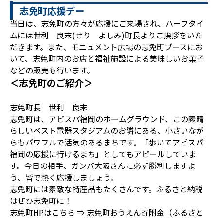
志免町応援デー
当日は、志免町の方々が応援にご来場され、ハーフタイ
ムには世利 良末(せり よしみ)町長よりご挨拶をいた
だきます。また、モニュメント広場の志免町ブースにお
いて、志免町内のお店と福祉施設による美味しいお菓子
などの販売も行います。
＜志免町のご紹介＞
志免町長 世利 良末
志免町は、アビスパ福岡のホームグラウンド、この素晴
らしいベスト電器スタジアムのお隣にある、小さいなが
らもパワフルで活気のあるまちです。「歩いてアビスパ
福岡の応援に行けるまち」としてもアピールしていま
す。今日の相手、ガンバ大阪さんに必ず勝利しますよ
う、皆で熱く応援しましょう。
志免町には素敵な特産品もたくさんです。ふるさと納税
はぜひ志免町に！
志免町HPはこちら ⇒
志免町おうえん寄附金（ふるさと