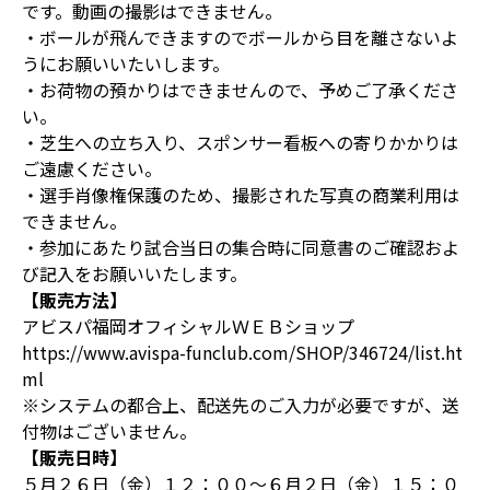
です。動画の撮影はできません。
・ボールが飛んできますのでボールから目を離さないよ
うにお願いいたいします。
・お荷物の預かりはできませんので、予めご了承くださ
い。
・芝生への立ち入り、スポンサー看板への寄りかかりは
ご遠慮ください。
・選手肖像権保護のため、撮影された写真の商業利用は
できません。
・参加にあたり試合当日の集合時に同意書のご確認およ
び記入をお願いいたします。
【販売方法】
アビスパ福岡オフィシャルＷＥＢショップ
https://www.avispa-funclub.com/SHOP/346724/list.ht
ml
※システムの都合上、配送先のご入力が必要ですが、送
付物はございません。
【販売日時】
５月２６日（金）１２：００～６月２日（金）１５：０