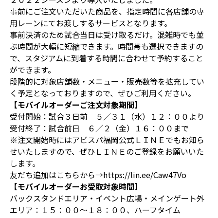
事前にご注文いただいた商品を、指定時間に各店舗の専
用レーンにてお渡しするサービスとなります。
事前決済のため試合当日は受け取るだけ。混雑時でも並
ぶ時間が大幅に短縮できます。時間帯も選択できますの
で、スタジアムに到着する時間に合わせて予約すること
ができます。
段階的に対象店舗数・メニュー・販売数等を拡充してい
く予定となっておりますので、ぜひご利用ください。
【モバイルオーダーご注文対象期間】
受付開始：試合３日前 ５／３１（水）１２：００より
受付終了：試合前日 ６／２（金）１６：００まで
※注文開始時にはアビスパ福岡公式ＬＩＮＥでもお知ら
せいたしますので、ぜひＬＩＮＥのご登録をお願いいた
します。
友だち追加はこちらから→
https://lin.ee/Caw47Vo
【モバイルオーダーお受取対象時間】
バックスタンドエリア・イベント広場・メインゲート外
エリア：１５：００～１８：００、ハーフタイム