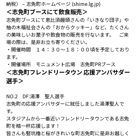
納税） – 志免町ホームページ (shime.lg.jp)
＜志免町ブースにて飲食販売＞
志免町ブースにて恵比須饅頭さんの「いきなり団子」や
柚の木福祉会さんの「おからクッキー」など、たくさん
の美味しいお菓子や飲食物の販売を行ないます。 ご来
場の際は、是非お立ち寄りください。
・開催時間 １４：３０～１８：００頃を予定しており
ます。
・開催場所 モニュメント広場 志免町PRブース
＜志免町フレンドリータウン 応援アンバサダー
選手＞
NO.2 DF:湯澤 聖人選手
志免町の応援アンバサダーに就任しました湯澤聖人で
す。
スタジアムから一番近いフレンドリータウンである志免
町を精一杯応援します！
皆さんも竪坑櫓と桜がきれいな町志免町に是非お越しく