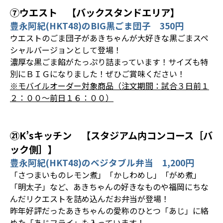
⑦ウエスト 【バックスタンドエリア】
豊永阿紀(HKT48)のBIG黒ごま団子 350円
ウエストのごま団子があきちゃんが大好きな黒ごまスペ
シャルバージョンとして登場！
濃厚な黒ごま餡がたっぷり詰まっています！サイズも特
別にＢＩＧになりました！ぜひご賞味ください！
※モバイルオーダー対象商品（注文期間：試合３日前１
２：００～前日１６：００）
㉑K’sキッチン 【スタジアム内コンコース［バ
ック側］】
豊永阿紀(HKT48)のベジタブル弁当 1,200円
「さつまいものレモン煮」「かしわめし」「がめ煮」
「明太子」など、あきちゃんの好きなものや福岡にちな
んだリクエストを詰め込んだお弁当が登場！
昨年好評だったあきちゃんの愛称のひとつ「あじ」に絡
めた「あじフライ」も入っています！