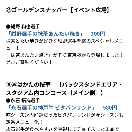
㉓ゴールデンスナッパー【イベント広場】
●紺野 和也選手
「紺野選手の抹茶あんたい焼き」 300円
抹茶とたい焼きが好きな紺野選手考案のスペシャルメニ
ュー！
「抹茶あんたい焼き」がＦＣ東京戦から登場しました！
ぜひご賞味ください！
⑤㊱はかたの桜華 【バックスタンドエリア・
スタジアム内コンコース［メイン側］】
●永石 拓海選手
「永石選手の神戸牛 ピタパンサンド」 580円
昨シーズン大好評だったピタパンサンドが今シーズンも
定番メニュー化！
永石選手が食べやすさを重視してチョイスした１品で