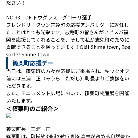
ださい！
NO.33 DF:ドウグラス グローリ選手
フレンドリータウン志免町の応援アンバサダーに就任し
たことはとても光栄です。志免町の皆さんがアビスパ福
岡を応援してくれることを、そして私が志免町のために
貢献できることを願っています！Olá! Shime town, Boa
sorte! Shime town.
篠栗町応援デー
当日は、篠栗町の方々が応援にご来場され、キックオフ
前には三浦 正（みうら ただし）町長よりご挨拶をい
ただきます。
また、モニュメント広場において、篠栗町物産展を開催
いたします。
＜篠栗町のご紹介＞
篠栗町長 三浦 正
篠栗町は、町域約39㎢の約７割を森林が占める自然豊か