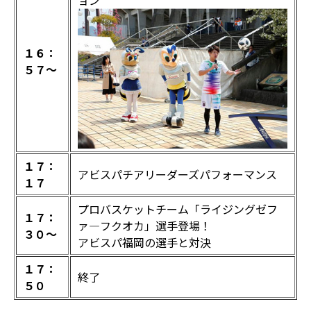
ョン
１６：
５７～
１７：
アビスパチアリーダーズパフォーマンス
１７
プロバスケットチーム「ライジングゼフ
１７：
ァ―フクオカ」選手登場！
３０～
アビスパ福岡の選手と対決
１７：
終了
５０