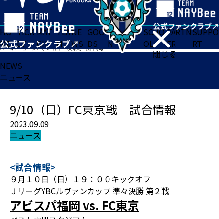
HO
TICK
MAT
TEA
NE
GOO
FA
ACADE
SCHO
PARTN
SUPPO
ME
ET
CH
M
WS
DS
N
MY
OL
ER
RT
ホーム
>
ニュース
>
9/10（日）FC東京戦 試合情報
閉じる
NEWS
ニュース
9/10（日）FC東京戦 試合情報
2023.09.09
ニュース
<試合情報>
９月１０日（日）１９：００キックオフ
ＪリーグYBCルヴァンカップ 準々決勝 第２戦
アビスパ福岡 vs. FC東京