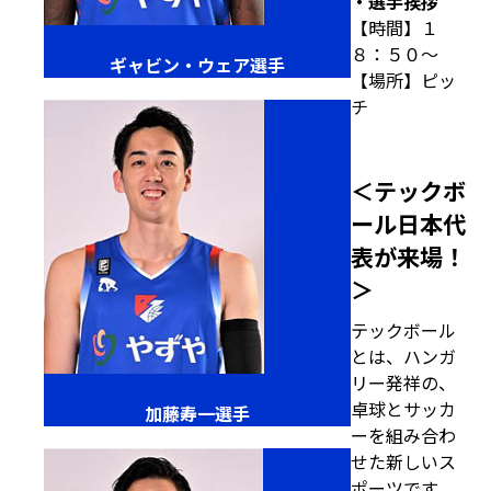
・選手挨拶
【時間】１
８：５０～
ギャビン・ウェア選手
【場所】ピッ
チ
＜テックボ
ール日本代
表が来場！
＞
テックボール
とは、ハンガ
リー発祥の、
卓球とサッカ
加藤寿一選手
ーを組み合わ
せた新しいス
ポーツです。