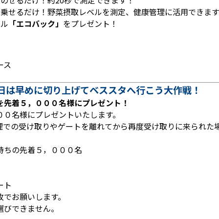
のせるだけ！約20秒で測定できます！
に乗せるだけ！野菜摂取レベルを測定、健康管理に活用できます
ナル
「エコバック」
をプレゼント！
ース
今日は早めに切り上げてベススタへ行こう大作戦！
を先着５，０００名様にプレゼント！
００名様にプレゼントいたします。
理での受け取りやゲートを離れてから再度受け取りに来られた
持ちの先着５，０００名
ート
枚でお願いします。
選びできません。