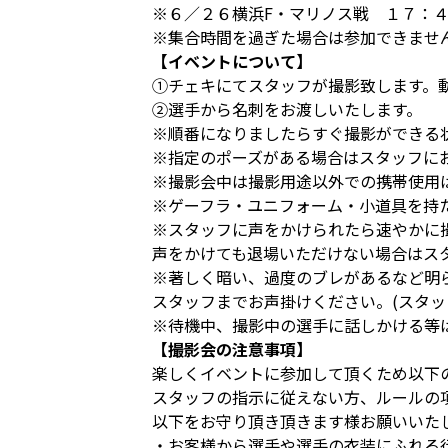
※６／２６横浜F・マリノス戦 １７：
※集合時間を過ぎた場合は参加できませ
【イベントについて】
①チェキにてスタッフが撮影致します。
②選手から名刺をお渡しいたします。
※順番になりましたらすぐ撮影ができる
※指定のポーズがある場合はスタッフに
※撮影会中は撮影用途以外での携帯使用
※ゲーフラ・ユニフォーム・小道具を持
※スタッフに声をかけられたら速やかに
声をかけても退場いただけない場合はス
※著しく暗い、過度のブレがあるなど明
スタッフまでお声掛けください。(スタッ
※待機中、撮影中の選手に話しかける等
【撮影会の注意事項】
楽しくイベントに参加して頂くため以下
スタッフの指示に従えない方、ルールの
以下をお守り頂き頂きます様お願いいた
・お客様から選手や選手の衣装にふれる