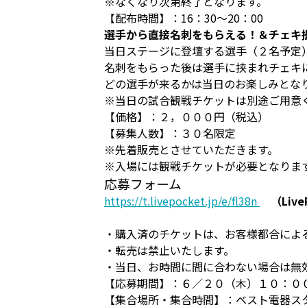
※なくなり次第終了となります。
【配布時間】：16：30～20：00
選手から直接名刺をもらえる！＆チェキ
当日ステージに登壇する選手（２名予定
名刺をもらった後は選手に挟まれチェキ
どの選手が来るかは当日のお楽しみとな
※当日の試合観戦チケットは別途ご用意
【価格】：２，０００円（税込）
【募集人数】：３０名限定
※先着販売とさせていただきます。
※入場には観戦チケットが必要となりま
応募フォーム
https://t.livepocket.jp/e/fl38n
（Live
・購入済のチケットは、お客様都合によ
・転売は禁止いたします。
・当日、お時間に間に合わない場合は無
【応募期間】：６／２０（木）１０：０
【集合場所・集合時間】：ベスト電器ス