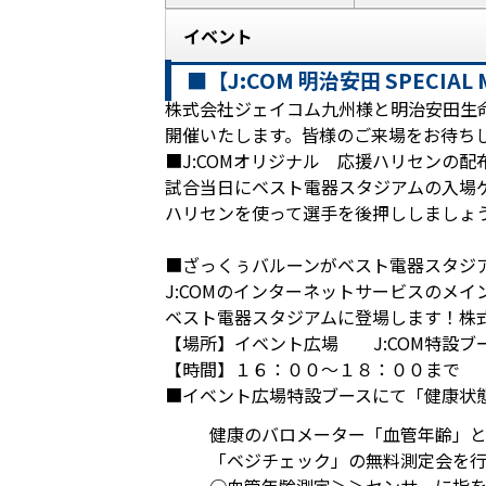
イベント
■【J:COM 明治安田 SPECIAL
株式会社ジェイコム九州様と明治安田生命保険
開催いたします。皆様のご来場をお待ち
■J:COMオリジナル 応援ハリセンの配
試合当日にベスト電器スタジアムの入場ゲ
ハリセンを使って選手を後押ししましょ
■ざっくぅバルーンがベスト電器スタジ
J:COMのインターネットサービスのメ
ベスト電器スタジアムに登場します！株
【場所】イベント広場 J:COM特設ブ
【時間】１６：００〜１８：００まで
■イベント広場特設ブースにて「健康状
健康のバロメーター「血管年齢」
「ベジチェック」の無料測定会を