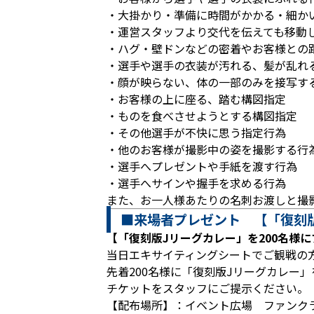
・大掛かり・準備に時間がかかる・細か
・運営スタッフより交代を伝えても移動
・ハグ・壁ドンなどの密着やお客様との
・選手や選手の衣装が汚れる、髪が乱れ
・顔が映らない、体の一部のみを接写す
・お客様の上に座る、踏む構図指定
・ものを食べさせようとする構図指定
・その他選手が不快に思う指定行為
・他のお客様が撮影中の姿を撮影する行
・選手へプレゼントや手紙を渡す行為
・選手へサインや握手を求める行為
また、お一人様あたりの名刺お渡しと撮
■来場者プレゼント 【「復刻版
【「復刻版Jリーグカレー」を200名様
当日エキサイティングシートでご観戦の
先着200名様に「復刻版Jリーグカレー
チケットをスタッフにご提示ください。
【配布場所】：イベント広場 ファンク