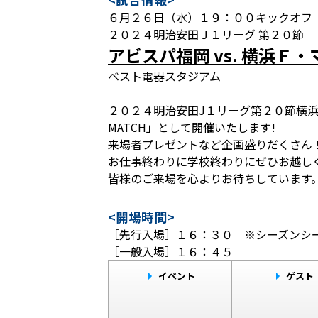
６月２６日（水）１９：００キックオフ
２０２４明治安田Ｊ１リーグ 第２０節
アビスパ福岡 vs. 横浜Ｆ
ベスト電器スタジアム
２０２４明治安田J１リーグ第２０節横浜Ｆ
MATCH」として開催いたします!
来場者プレゼントなど企画盛りだくさん
お仕事終わりに学校終わりにぜひお越し
皆様のご来場を心よりお待ちしています
<開場時間>
［先行入場］１６：３０ ※シーズンシー
［一般入場］１６：４５
イベント
ゲスト