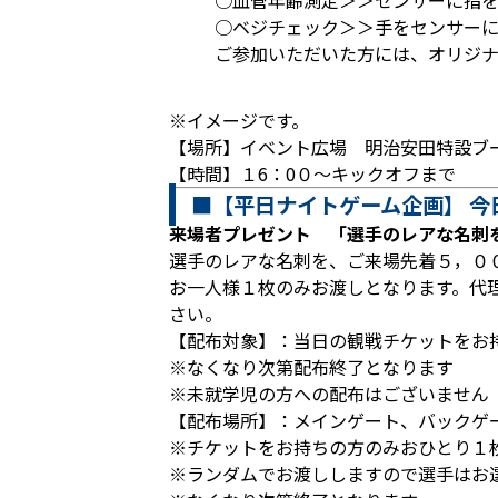
○血管年齢測定＞＞センサーに指を
○ベジチェック＞＞手をセンサー
ご参加いただいた方には、オリジ
※イメージです。
【場所】イベント広場 明治安田特設ブ
【時間】１6：0０～キックオフまで
■【平日ナイトゲーム企画】 
来場者プレゼント 「選手のレアな名刺
選手のレアな名刺を、ご来場先着５，０
お一人様１枚のみお渡しとなります。代
さい。
【配布対象】：当日の観戦チケットをお
※なくなり次第配布終了となります
※未就学児の方への配布はございません
【配布場所】：メインゲート、バックゲ
※チケットをお持ちの方のみおひとり１
※ランダムでお渡ししますので選手はお