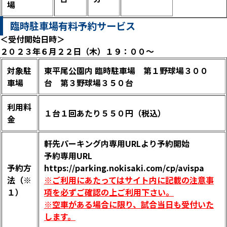
場
臨時駐車場有料予約サービス
＜受付開始日時＞
２０２３年６月２２日（木）１９：００～
対象駐
東平尾公園内 臨時駐車場 第１野球場３００
車場
台 第３野球場３５０台
利用料
１台１回あたり５５０円（税込）
金
軒先パーキング内専用URLより予約開始
予約専用URL
予約方
https://parking.nokisaki.com/cp/avispa
法（※
※ご利用にあたってはサイト内に記載の注意事
１）
項を必ずご確認の上ご利用下さい。
※空車がある場合に限り、試合当日も受付いた
します。