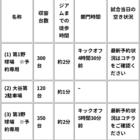
ジア
試合当日の
収容
ムま
名称
開門時間
空き状況
台数
での
徒歩
時間
キックオフ
最新予約状
(1) 第1野
300
4時間30分
況は
コチラ
球場 ※予
約2分
台
前
をご確認く
約専用
ださい
(2) 大谷第
120
–
約1分
2駐車場
台
キックオフ
最新予約状
(3) 第3野
350
5時間30分
況は
コチラ
球場 ※予
約2分
台
前
をご確認く
約専用
ださい