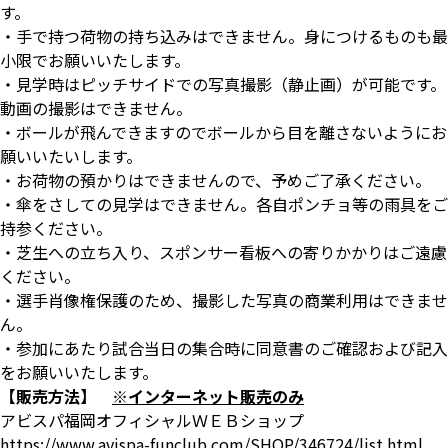
す。
・手で持つ荷物の持ち込みはできません。身につけるものも最
小限でお願いいたします。
・見学時はピッチサイドでの写真撮影（静止画）が可能です。
動画の撮影はできません。
・ボールが飛んできますのでボールから目を離さないようにお
願いいたいします。
・お荷物の預かりはできませんので、予めご了承ください。
・傘をさしての見学はできません。各自ポンチョ等の雨具をご
持参ください。
・芝生への立ち入り、スポンサー看板への寄りかかりはご遠慮
ください。
・選手肖像権保護のため、撮影した写真の商業利用はできませ
ん。
・参加にあたり試合当日の集合時に同意書のご確認および記入
をお願いいたします。
【販売方法】
※インターネット販売のみ
アビスパ福岡オフィシャルＷＥＢショップ
https://www.avispa-funclub.com/SHOP/346724/list.html