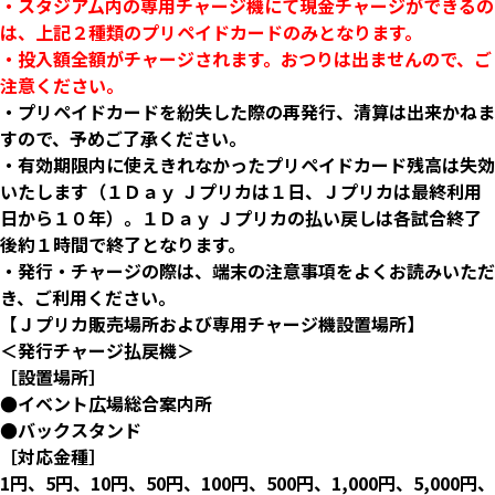
・スタジアム内の専用チャージ機にて現金チャージができるの
は、上記２種類のプリペイドカードのみとなります。
・投入額全額がチャージされます。おつりは出ませんので、ご
注意ください。
・プリペイドカードを紛失した際の再発行、清算は出来かねま
すので、予めご了承ください。
・有効期限内に使えきれなかったプリペイドカード残高は失効
いたします（１Ｄａｙ Ｊプリカは１日、Ｊプリカは最終利用
日から１０年）。１Ｄａｙ Ｊプリカの払い戻しは各試合終了
後約１時間で終了となります。
・発行・チャージの際は、端末の注意事項をよくお読みいただ
き、ご利用ください。
【Ｊプリカ販売場所および専用チャージ機設置場所】
＜発行チャージ払戻機＞
［設置場所］
●イベント広場総合案内所
●バックスタンド
［対応金種］
1円、5円、10円、50円、100円、500円、1,000円、5,000円、