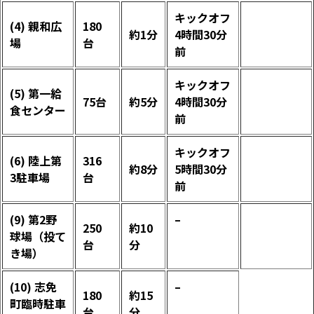
キックオフ
(4) 親和広
180
約1分
4時間30分
場
台
前
キックオフ
(5) 第一給
75台
約5分
4時間30分
食センター
前
キックオフ
(6) 陸上第
316
約8分
5時間30分
3駐車場
台
前
(9) 第2野
–
250
約10
球場（投て
台
分
き場）
(10) 志免
–
180
約15
町臨時駐車
台
分