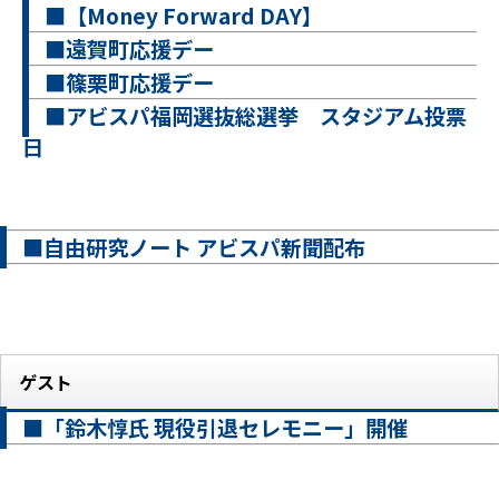
■【Money Forward DAY】
■遠賀町応援デー
■篠栗町応援デー
■アビスパ福岡選抜総選挙 スタジアム投票
日
■自由研究ノート アビスパ新聞配布
ゲスト
■「鈴木惇氏 現役引退セレモニー」開催