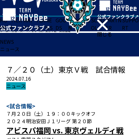
HO
TICK
MAT
TEA
NE
GOO
FA
ACADE
SCHO
PARTN
SUPPO
ME
ET
CH
M
WS
DS
N
MY
OL
ER
RT
ホーム
>
ニュース
>
７／２０（土）東京Ｖ戦 試合情報
閉じる
NEWS
ニュース
７／２０（土）東京Ｖ戦 試合情報
2024.07.16
ニュース
<試合情報>
７月２０日（土）１９：００キックオフ
２０２４明治安田Ｊ１リーグ 第２０節
アビスパ福岡 vs. 東京ヴェルディ戦