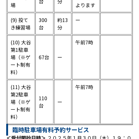
台
分
場
よります
(9) 投て
300
約13
ー
き練習場
台
分
(10) 大谷
午前7時
第1駐車
場（※ゲ
67台
ー
ート制有
料）
(11) 大谷
午前7時
第2駐車
110
場（※ゲ
ー
台
ート制有
料）
臨時駐車場有料予約サービス
＜受付開始日時＞
２０２５年１月３０日（木）１９：０