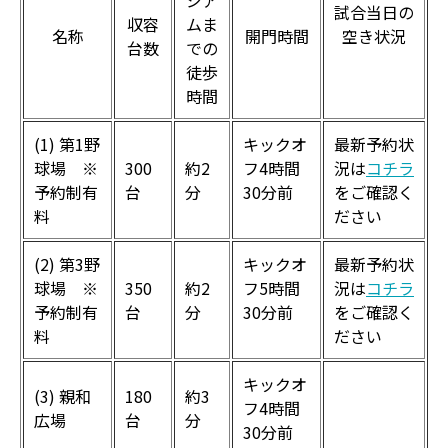
試合当日の
収容
ムま
名称
開門時間
空き状況
台数
での
徒歩
時間
(1) 第1野
キックオ
最新予約状
球場 ※
300
約2
フ4時間
況は
コチラ
予約制有
台
分
30分前
をご確認く
料
ださい
(2) 第3野
キックオ
最新予約状
球場 ※
350
約2
フ5時間
況は
コチラ
予約制有
台
分
30分前
をご確認く
料
ださい
キックオ
(3) 親和
180
約3
フ4時間
広場
台
分
30分前