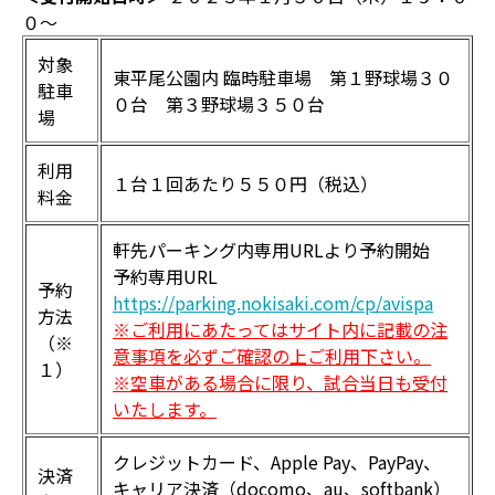
０～
対象
東平尾公園内 臨時駐車場 第１野球場３０
駐車
０台 第３野球場３５０台
場
利用
１台１回あたり５５０円（税込）
料金
軒先パーキング内専用URLより予約開始
予約専用URL
予約
https://parking.nokisaki.com/cp/avispa
方法
※ご利用にあたってはサイト内に記載の注
（※
意事項を必ずご確認の上ご利用下さい。
１）
※空車がある場合に限り、試合当日も受付
いたします。
クレジットカード、Apple Pay、PayPay、
決済
キャリア決済（docomo、au、softbank）