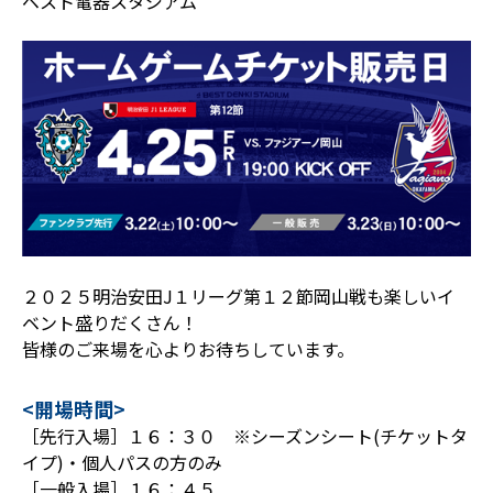
ベスト電器スタジアム
２０２５明治安田J１リーグ第１２節岡山戦も楽しいイ
ベント盛りだくさん！
皆様のご来場を心よりお待ちしています。
<開場時間>
［先行入場］１６：３０ ※シーズンシート(チケットタ
イプ)・個人パスの方のみ
［一般入場］１６：４５