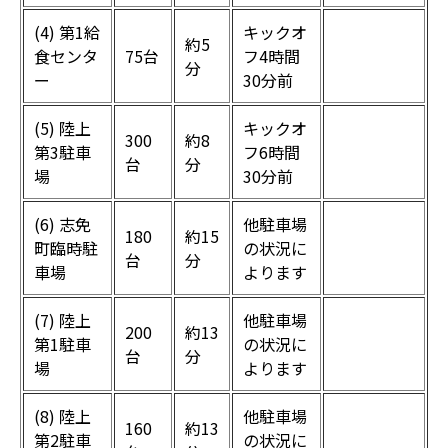
(4) 第1給
キックオ
約5
食センタ
75台
フ4時間
分
ー
30分前
(5) 陸上
キックオ
300
約8
第3駐車
フ6時間
台
分
場
30分前
(6) 志免
他駐車場
180
約15
町臨時駐
の状況に
台
分
車場
よります
(7) 陸上
他駐車場
200
約13
第1駐車
の状況に
台
分
場
よります
(8) 陸上
他駐車場
160
約13
第2駐車
の状況に