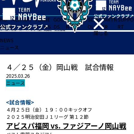
HO
TICK
MAT
TEA
NE
GOO
FA
ACADE
SCHO
PARTN
SUPPO
ME
ET
CH
M
WS
DS
N
MY
OL
ER
RT
ホーム
>
ニュース
>
４／２５（金）岡山戦 試合情報
閉じる
NEWS
ニュース
４／２５（金）岡山戦 試合情報
2025.03.26
ニュース
<試合情報>
４月２５日（金）１９：００キックオフ
２０２５明治安田Ｊ１リーグ 第１２節
アビスパ福岡 vs. ファジアーノ岡山戦