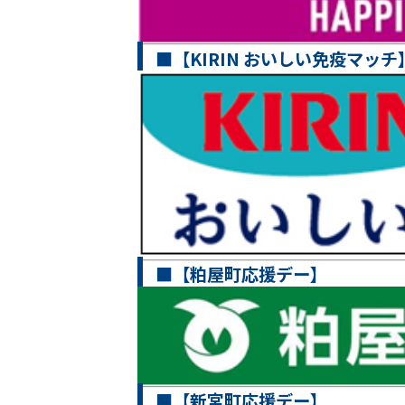
■【KIRIN おいしい免疫マッチ
■【粕屋町応援デー】
■【新宮町応援デー】