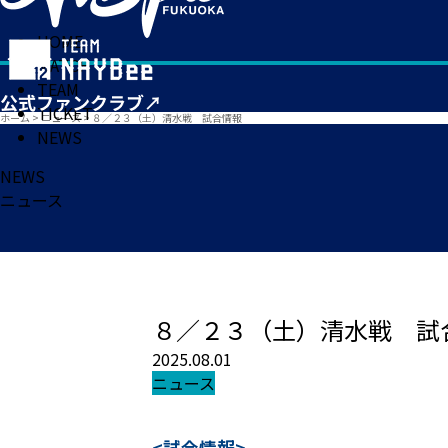
HOME
MATCH
TEAM
TICKET
ホーム
>
ニュース
>
８／２３（土）清水戦 試合情報
NEWS
NEWS
ニュース
８／２３（土）清水戦 試
2025.08.01
ニュース
<試合情報>