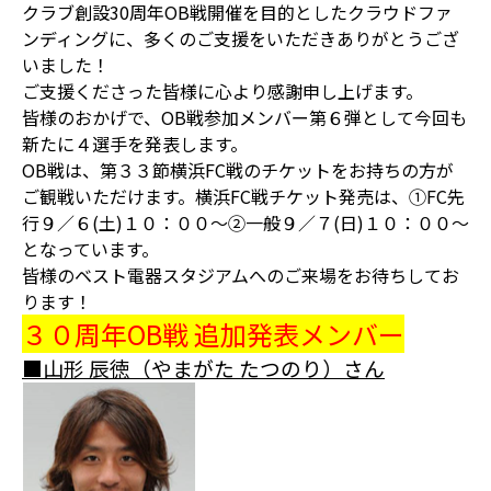
クラブ創設30周年OB戦開催を目的としたクラウドファ
ンディングに、多くのご支援をいただきありがとうござ
いました！
ご支援くださった皆様に心より感謝申し上げます。
皆様のおかげで、OB戦参加メンバー第６弾として今回も
新たに４選手を発表します。
OB戦は、第３３節横浜FC戦のチケットをお持ちの方が
ご観戦いただけます。横浜FC戦チケット発売は、①FC先
行９／６(土)１０：００～②一般９／７(日)１０：００～
となっています。
皆様のベスト電器スタジアムへのご来場をお待ちしてお
ります！
３０周年OB戦 追加発表メンバー
■山形 辰徳（やまがた たつのり）さん