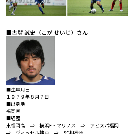
■古賀 誠史（こが せいじ）さん
■生年月日
１９７９年８月７日
■出身地
福岡県
■経歴
東福岡高 ⇒ 横浜F・マリノス ⇒ アビスパ福岡
⇒ ヴィッセル神戸 ⇒ SC相模原