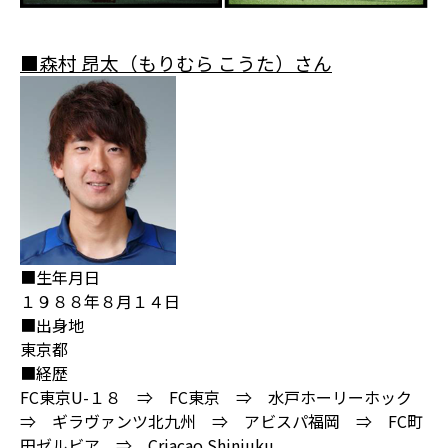
■森村 昂太（もりむら こうた）さん
■生年月日
１９８８年８月１４日
■出身地
東京都
■経歴
FC東京U-１８ ⇒ FC東京 ⇒ 水戸ホーリーホック
⇒ ギラヴァンツ北九州 ⇒ アビスパ福岡 ⇒ FC町
田ゼルビア ⇒ Criacao Shinjuku