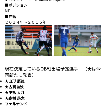
■ポジション
MF
■在籍
２０１４年～２０１５年
現在決定しているOB戦出場予定選手 （★は今
回新たに発表）
★山形 辰徳
★古賀 誠史
★中払 大介
★森村 昂太
フェルナンド