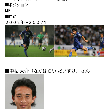
■ポジション
MF
■在籍
２００２年～２００７年
■中払 大介（なかはらい だいすけ）さん