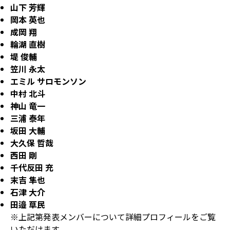
山下 芳輝
岡本 英也
成岡 翔
輪湖 直樹
堤 俊輔
笠川 永太
エミル サロモンソン
中村 北斗
神山 竜一
三浦 泰年
坂田 大輔
大久保 哲哉
西田 剛
千代反田 充
末吉 隼也
石津 大介
田邉 草民
※上記第発表メンバーについて詳細プロフィールをご覧
いただけます。