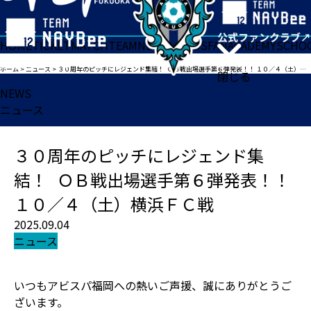
HOME
TICKET
MATCH
TEAM
NEWS
GOODS
FAN
ACADEMY
SCHO
ホーム
>
ニュース
>
３０周年のピッチにレジェンド集結！ ＯＢ戦出場選手第６弾発表！！ １０／４（土）横浜ＦＣ戦
閉じる
NEWS
ニュース
３０周年のピッチにレジェンド集
結！ ＯＢ戦出場選手第６弾発表！！
１０／４（土）横浜ＦＣ戦
2025.09.04
ニュース
いつもアビスパ福岡への熱いご声援、誠にありがとうご
ざいます。