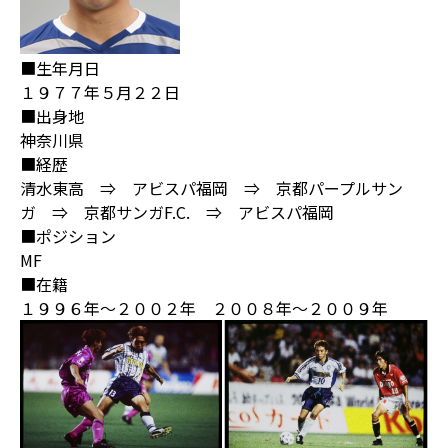
■生年月日
１９７７年５月２２日
■出身地
神奈川県
■経歴
清水東高 ⇒ アビスパ福岡 ⇒ 京都パープルサン
ガ ⇒ 京都サンガF.C. ⇒ アビスパ福岡
■ポジション
MF
■在籍
１９９６年～２００２年 ２００８年～２００９年