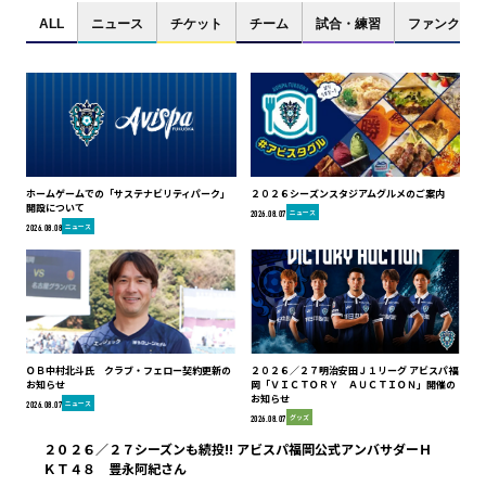
ALL
ニュース
チケット
チーム
試合・練習
ファンクラブ
ホームゲームでの「サステナビリティパーク」
２０２６シーズンスタジアムグルメのご案内
開設について
ニュース
2026.08.07
ニュース
2026.08.08
ＯＢ中村北斗氏 クラブ・フェロー契約更新の
２０２６／２７明治安田Ｊ１リーグ アビスパ福
お知らせ
岡「ＶＩＣＴＯＲＹ ＡＵＣＴＩＯＮ」開催の
お知らせ
ニュース
2026.08.07
グッズ
2026.08.07
２０２６／２７シーズンも続投!! アビスパ福岡公式アンバサダーＨ
ＫＴ４８ 豊永阿紀さん