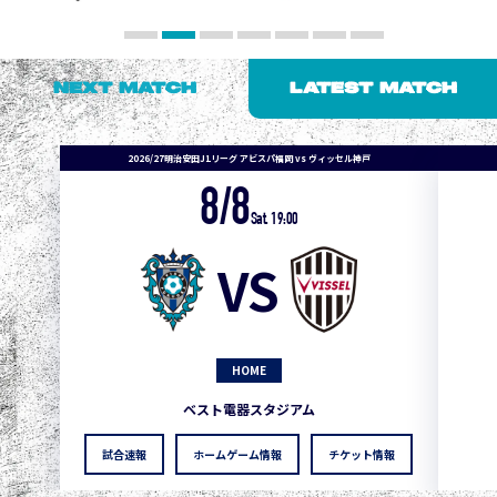
NEXT MATCH
LATEST MATCH
2026/27明治安田J1リーグ アビスパ福岡 vs ヴィッセル神戸
8/8
Sat. 19:00
VS
HOME
ベスト電器スタジアム
試合速報
ホームゲーム情報
チケット情報