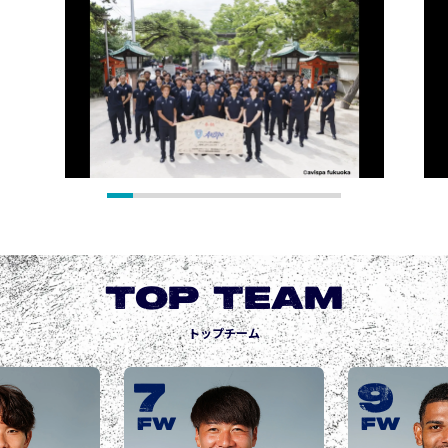
TOP TEAM
トップチーム
9
10
城後 寿
JOGO Hisashi
FW
FW