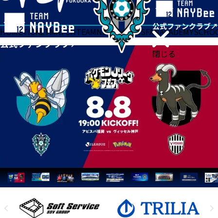
HOME
TICKET
MATCH
TEAM
NEWS
GOODS
FAN
ACADEMY
SCHO
閉じる