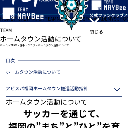
HOME
TICKET
MATCH
TEAM
NEWS
GOODS
FAN
ACADEMY
SCHO
TEAM
閉じる
ホームタウン活動について
ホーム
>
TEAM – 選手・クラブ
>
ホームタウン活動について
目次
ホームタウン活動について
アビスパ福岡ホームタウン推進活動指針
ホームタウン活動について
サッカーを通じて、
福岡の”まち”と”ひと”を育