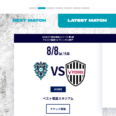
NEXT MATCH
LATEST MATCH
2026/27 明治安田J1リーグ 第1節
アビスパ福岡 vs ヴィッセル神戸
8/8
Sat. 19:00
VS
HOME
ベスト電器スタジアム
チケット情報