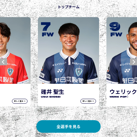
トップチーム
7
9
FW
FW
碓井 聖生
ウェリック
USUI Shosei
WERIK POPÓ
詳しく見る →
詳しく見る →
全選手を見る