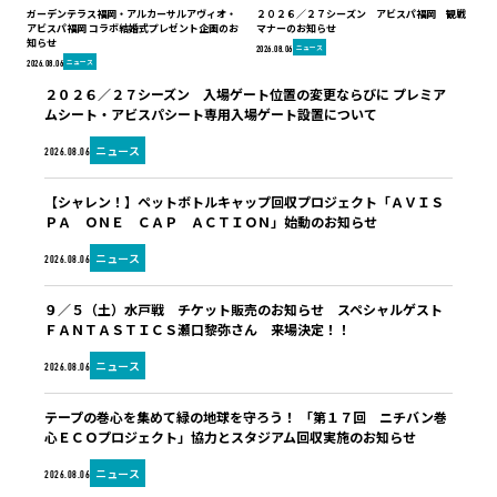
ガーデンテラス福岡・アルカーサルアヴィオ・
２０２６／２７シーズン アビスパ福岡 観戦
アビスパ福岡 コラボ結婚式プレゼント企画のお
マナーのお知らせ
知らせ
ニュース
2026.08.06
ニュース
2026.08.06
２０２６／２７シーズン 入場ゲート位置の変更ならびに プレミア
ムシート・アビスパシート専用入場ゲート設置について
ニュース
2026.08.06
【シャレン！】ペットボトルキャップ回収プロジェクト「ＡＶＩＳ
ＰＡ ＯＮＥ ＣＡＰ ＡＣＴＩＯＮ」始動のお知らせ
ニュース
2026.08.06
９／５（土）水戸戦 チケット販売のお知らせ スペシャルゲスト
ＦＡＮＴＡＳＴＩＣＳ瀬口黎弥さん 来場決定！！
ニュース
2026.08.06
テープの巻心を集めて緑の地球を守ろう！ 「第１７回 ニチバン巻
心ＥＣＯプロジェクト」協力とスタジアム回収実施のお知らせ
ニュース
2026.08.06