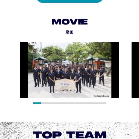
MOVIE
動画
TOP TEAM