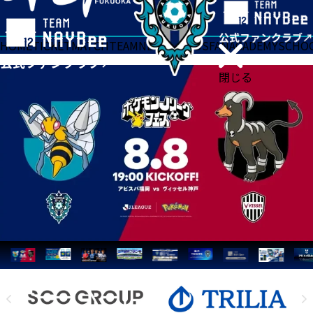
HOME
TICKET
MATCH
TEAM
NEWS
GOODS
FAN
ACADEMY
SCHO
閉じる