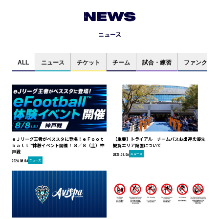
NEWS
ニュース
ALL
ニュース
チケット
チーム
試合・練習
ファンクラブ
ｅＪリーグ王者がベススタに登場！ｅＦｏｏｔ
【重要】トライアル チームバスお出迎え優先
ｂａｌｌ™体験イベント開催！ ８／８（土）神
観覧エリア設置について
戸戦
ニュース
2026.08.06
ニュース
2026.08.06