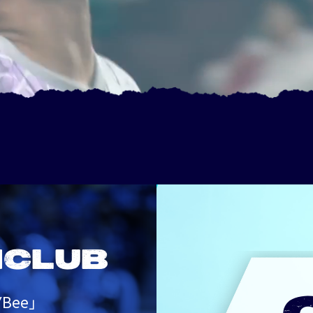
NCLUB
Bee」