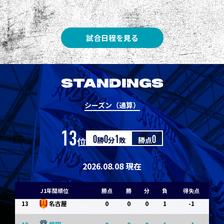
3
3
1
0
0
1
Ｇ大阪
5
3
1
0
0
1
柏
試合日程を見る
5
3
1
0
0
1
Ｃ大阪
7
3
1
0
0
1
清水
STANDINGS
7
3
1
0
0
1
神戸
シーズン（通算）
9
0
0
0
1
-1
浦和
13
位
0
勝
0
分
1
敗
勝点
0
9
0
0
0
1
-1
横浜FM
11
0
0
0
1
-1
水戸
2026.08.08 現在
11
0
0
0
1
-1
岡山
J1年間順位
勝点
勝
分
負
得失点
13
0
0
0
1
-1
名古屋