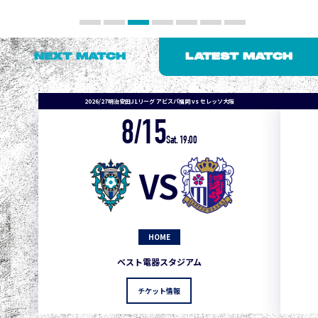
NEXT MATCH
LATEST MATCH
2026/27明治安田J1リーグ アビスパ福岡 vs セレッソ大阪
8/15
Sat. 19:00
VS
HOME
1
3
1
0
0
4
町田
ベスト電器スタジアム
2
3
1
0
0
3
広島
チケット情報
3
3
1
0
0
1
鹿島