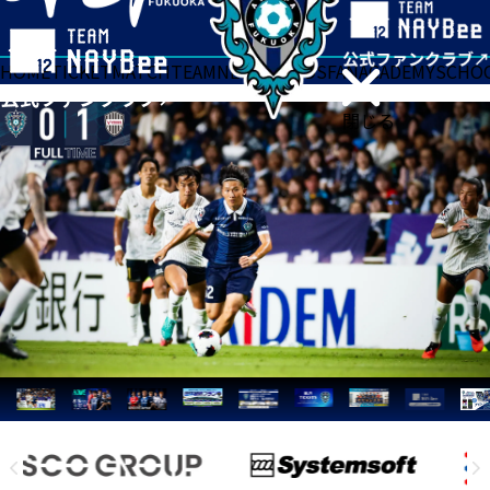
HOME
TICKET
MATCH
TEAM
NEWS
GOODS
FAN
ACADEMY
SCHO
閉じる