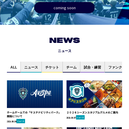
coming soon
NEWS
ニュース
ALL
ニュース
チケット
チーム
試合・練習
ファンクラブ
ホームゲームでの「サステナビリティパーク」
２０２６シーズンスタジアムグルメのご案内
開設について
ニュース
2026.08.07
ニュース
2026.08.08