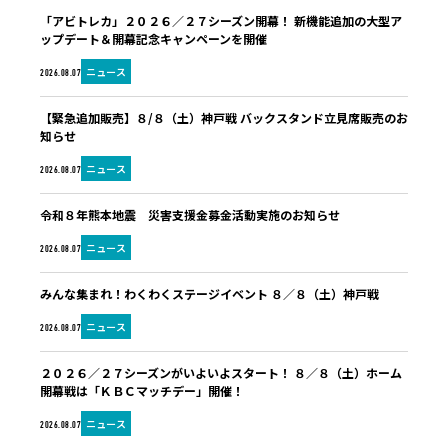
「アビトレカ」２０２６／２７シーズン開幕！ 新機能追加の大型ア
ップデート＆開幕記念キャンペーンを開催
ニュース
2026.08.07
【緊急追加販売】８/８（土）神戸戦 バックスタンド立見席販売のお
知らせ
ニュース
2026.08.07
令和８年熊本地震 災害支援金募金活動実施のお知らせ
ニュース
2026.08.07
みんな集まれ！わくわくステージイベント ８／８（土）神戸戦
ニュース
2026.08.07
２０２６／２７シーズンがいよいよスタート！ ８／８（土）ホーム
開幕戦は「ＫＢＣマッチデー」開催！
ニュース
2026.08.07