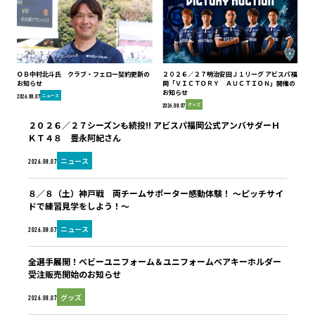
ＯＢ中村北斗氏 クラブ・フェロー契約更新の
２０２６／２７明治安田Ｊ１リーグ アビスパ福
お知らせ
岡「ＶＩＣＴＯＲＹ ＡＵＣＴＩＯＮ」開催の
お知らせ
ニュース
2026.08.07
グッズ
2026.08.07
２０２６／２７シーズンも続投!! アビスパ福岡公式アンバサダーＨ
ＫＴ４８ 豊永阿紀さん
ニュース
2026.08.07
８／８（土）神戸戦 両チームサポーター感動体験！ ～ピッチサイ
ドで練習見学をしよう！～
ニュース
2026.08.07
全選手展開！ベビーユニフォーム＆ユニフォームベアキーホルダー
受注販売開始のお知らせ
グッズ
2026.08.07