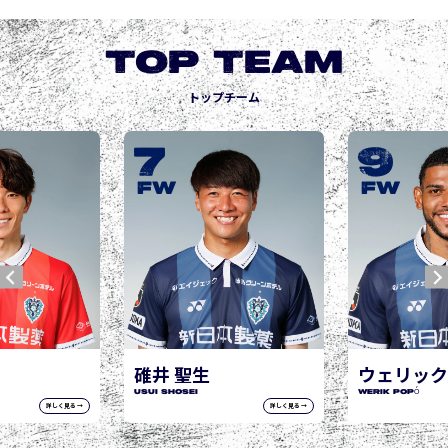
TOP TEAM
トップチーム
9
10
城後 寿
JOGO Hisashi
FW
FW
ウェリック ポポ
WERIK POPÓ
詳しく見る →
詳しく見る →