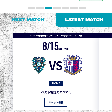
NEXT MATCH
LATEST MATCH
2026/27明治安田J1リーグ アビスパ福岡 vs セレッソ大阪
8/15
1
3
1
0
0
4
町田
Sat. 19:00
2
3
1
0
0
3
広島
VS
3
3
1
0
0
1
鹿島
3
3
1
0
0
1
Ｇ大阪
HOME
5
3
1
0
0
1
柏
ベスト電器スタジアム
5
3
1
0
0
1
Ｃ大阪
チケット情報
5
3
1
0
0
1
長崎