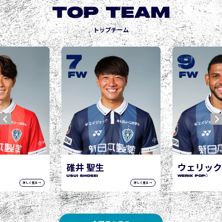
TOP TEAM
トップチーム
9
10
城後 寿
JOGO Hisashi
FW
FW
ウェリック ポポ
WERIK POPÓ
詳しく見る →
詳しく見る →