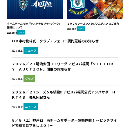
ホームゲームでの「サステナビリティパーク」
２０２６シーズンスタジアムグルメのご案内
開設について
ニュース
2026.08.07
ニュース
2026.08.08
ＯＢ中村北斗氏 クラブ・フェロー契約更新のお知らせ
ニュース
2026.08.07
２０２６／２７明治安田Ｊ１リーグ アビスパ福岡「ＶＩＣＴＯＲ
Ｙ ＡＵＣＴＩＯＮ」開催のお知らせ
グッズ
2026.08.07
２０２６／２７シーズンも続投!! アビスパ福岡公式アンバサダーＨ
ＫＴ４８ 豊永阿紀さん
ニュース
2026.08.07
８／８（土）神戸戦 両チームサポーター感動体験！ ～ピッチサイ
ドで練習見学をしよう！～