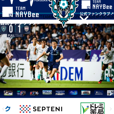
HOME
TICKET
MATCH
TEAM
NEWS
GOODS
FAN
ACADEMY
SCHO
閉じる