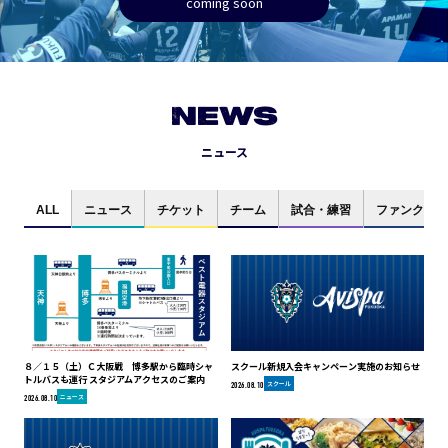
coming soon
NEWS
ニュース
ALL
ニュース
チケット
チーム
試合・練習
ファンクラブ
８／１５（土）Ｃ大阪戦 博多駅から臨時シャ
スクール新規入会キャンペーン実施のお知らせ
トルバスも運行 スタジアムアクセスのご案内
スクール
2026.08.10
ニュース
2026.08.10