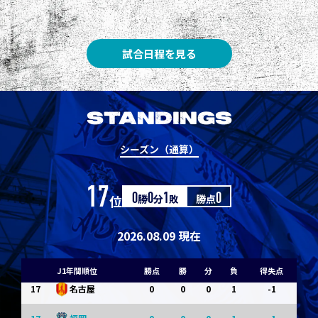
8
3
1
0
0
1
清水
8
3
1
0
0
1
神戸
試合日程を見る
10
1
0
1
0
0
東京Ｖ
10
1
0
1
0
0
川崎Ｆ
STANDINGS
12
0
0
0
1
-1
浦和
シーズン（通算）
12
0
0
0
1
-1
横浜FM
17
位
0
勝
0
分
1
敗
勝点
0
14
0
0
0
1
-1
水戸
14
0
0
0
1
-1
京都
2026.08.09 現在
14
0
0
0
1
-1
岡山
J1年間順位
勝点
勝
分
負
得失点
17
0
0
0
1
-1
名古屋