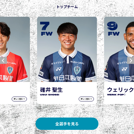
トップチーム
7
9
FW
FW
碓井 聖生
ウェリック
USUI Shosei
WERIK POPÓ
詳しく見る →
詳しく見る →
全選手を見る