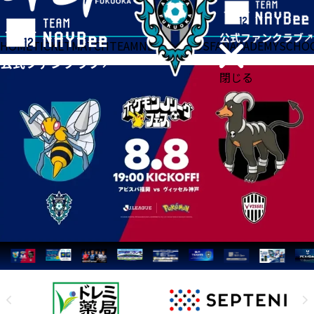
HOME
TICKET
MATCH
TEAM
NEWS
GOODS
FAN
ACADEMY
SCHO
閉じる