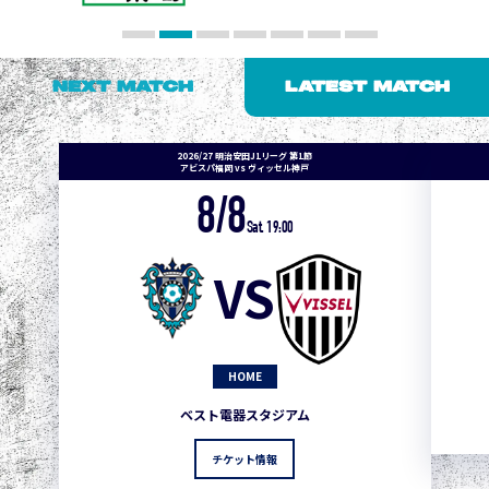
NEXT MATCH
LATEST MATCH
2026/27 明治安田J1リーグ 第1節
アビスパ福岡 vs ヴィッセル神戸
8/8
Sat. 19:00
VS
HOME
ベスト電器スタジアム
チケット情報