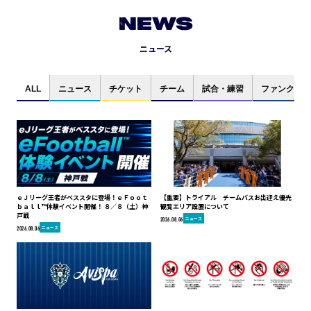
NEWS
ニュース
ALL
ニュース
チケット
チーム
試合・練習
ファンクラブ
ｅＪリーグ王者がベススタに登場！ｅＦｏｏｔ
【重要】トライアル チームバスお出迎え優先
ｂａｌｌ™体験イベント開催！ ８／８（土）神
観覧エリア設置について
戸戦
ニュース
2026.08.06
ニュース
2026.08.06