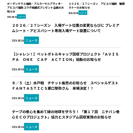
ガーデンテラス福岡・アルカーサルアヴィオ・
２０２６／２７シーズン アビスパ福岡 観戦
アビスパ福岡 コラボ結婚式プレゼント企画のお
マナーのお知らせ
知らせ
ニュース
2026.08.06
ニュース
2026.08.06
２０２６／２７シーズン 入場ゲート位置の変更ならびに プレミア
ムシート・アビスパシート専用入場ゲート設置について
ニュース
2026.08.06
【シャレン！】ペットボトルキャップ回収プロジェクト「ＡＶＩＳ
ＰＡ ＯＮＥ ＣＡＰ ＡＣＴＩＯＮ」始動のお知らせ
ニュース
2026.08.06
９／５（土）水戸戦 チケット販売のお知らせ スペシャルゲスト
ＦＡＮＴＡＳＴＩＣＳ瀬口黎弥さん 来場決定！！
ニュース
2026.08.06
テープの巻心を集めて緑の地球を守ろう！ 「第１７回 ニチバン巻
心ＥＣＯプロジェクト」協力とスタジアム回収実施のお知らせ
ニュース
2026.08.06