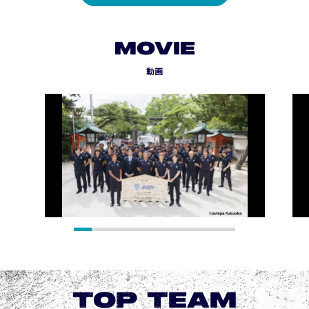
MOVIE
動画
TOP TEAM