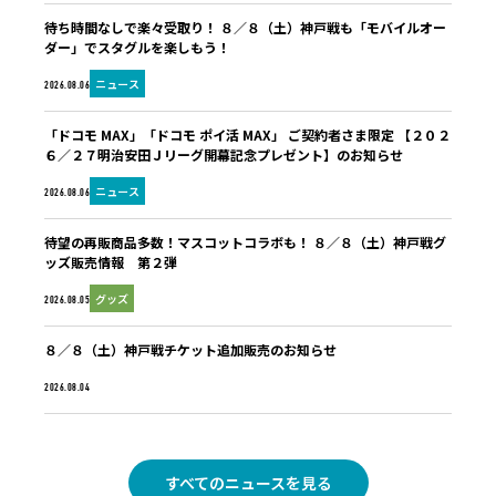
待ち時間なしで楽々受取り！ ８／８（土）神戸戦も「モバイルオー
ダー」でスタグルを楽しもう！
ニュース
2026.08.06
「ドコモ MAX」「ドコモ ポイ活 MAX」 ご契約者さま限定 【２０２
６／２７明治安田Ｊリーグ開幕記念プレゼント】のお知らせ
ニュース
2026.08.06
待望の再販商品多数！マスコットコラボも！ ８／８（土）神戸戦グ
ッズ販売情報 第２弾
グッズ
2026.08.05
８／８（土）神戸戦チケット追加販売のお知らせ
未分類
2026.08.04
すべてのニュースを見る