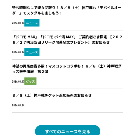
待ち時間なしで楽々受取り！ ８／８（土）神戸戦も「モバイルオー
ダー」でスタグルを楽しもう！
ニュース
2026.08.06
「ドコモ MAX」「ドコモ ポイ活 MAX」 ご契約者さま限定 【２０２
６／２７明治安田Ｊリーグ開幕記念プレゼント】のお知らせ
ニュース
2026.08.06
待望の再販商品多数！マスコットコラボも！ ８／８（土）神戸戦グ
ッズ販売情報 第２弾
グッズ
2026.08.05
８／８（土）神戸戦チケット追加販売のお知らせ
未分類
2026.08.04
すべてのニュースを見る