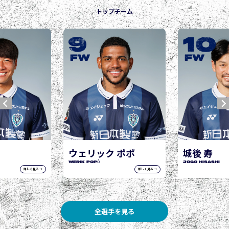
トップチーム
9
10
FW
FW
ウェリック ポポ
城後 寿
WERIK POPÓ
JOGO Hisashi
詳しく見る →
詳しく見る →
全選手を見る