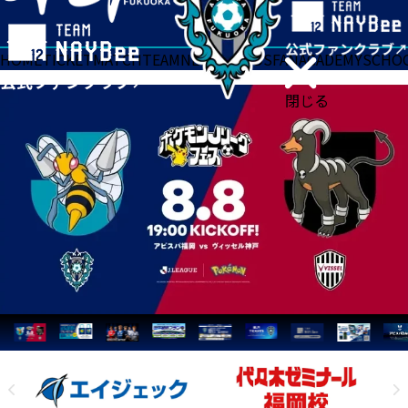
HOME
TICKET
MATCH
TEAM
NEWS
GOODS
FAN
ACADEMY
SCHO
閉じる