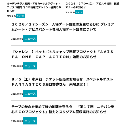
ガーデンテラス福岡・アルカーサルアヴィオ・
２０２６／２７シーズン アビスパ福岡 観戦
アビスパ福岡 コラボ結婚式プレゼント企画のお
マナーのお知らせ
知らせ
ニュース
2026.08.06
ニュース
2026.08.06
２０２６／２７シーズン 入場ゲート位置の変更ならびに プレミア
ムシート・アビスパシート専用入場ゲート設置について
ニュース
2026.08.06
【シャレン！】ペットボトルキャップ回収プロジェクト「ＡＶＩＳ
ＰＡ ＯＮＥ ＣＡＰ ＡＣＴＩＯＮ」始動のお知らせ
ニュース
2026.08.06
９／５（土）水戸戦 チケット販売のお知らせ スペシャルゲスト
ＦＡＮＴＡＳＴＩＣＳ瀬口黎弥さん 来場決定！！
ニュース
2026.08.06
テープの巻心を集めて緑の地球を守ろう！ 「第１７回 ニチバン巻
心ＥＣＯプロジェクト」協力とスタジアム回収実施のお知らせ
ニュース
2026.08.06