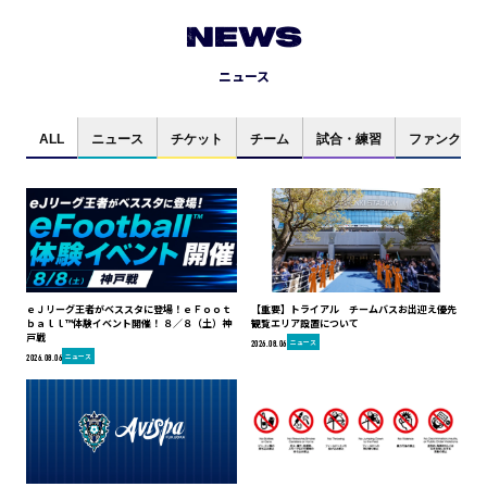
NEWS
ニュース
ALL
ニュース
チケット
チーム
試合・練習
ファンクラブ
ｅＪリーグ王者がベススタに登場！ｅＦｏｏｔ
【重要】トライアル チームバスお出迎え優先
ｂａｌｌ™体験イベント開催！ ８／８（土）神
観覧エリア設置について
戸戦
ニュース
2026.08.06
ニュース
2026.08.06