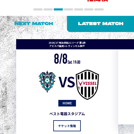
NEXT MATCH
LATEST MATCH
2026/27 明治安田J1リーグ 第1節
アビスパ福岡 vs ヴィッセル神戸
8/8
Sat. 19:00
VS
HOME
ベスト電器スタジアム
チケット情報