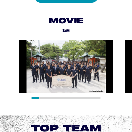
MOVIE
動画
TOP TEAM