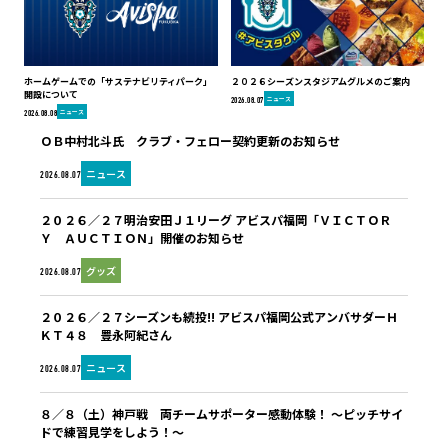
ホームゲームでの「サステナビリティパーク」
２０２６シーズンスタジアムグルメのご案内
開設について
ニュース
2026.08.07
ニュース
2026.08.08
ＯＢ中村北斗氏 クラブ・フェロー契約更新のお知らせ
ニュース
2026.08.07
２０２６／２７明治安田Ｊ１リーグ アビスパ福岡「ＶＩＣＴＯＲ
Ｙ ＡＵＣＴＩＯＮ」開催のお知らせ
グッズ
2026.08.07
２０２６／２７シーズンも続投!! アビスパ福岡公式アンバサダーＨ
ＫＴ４８ 豊永阿紀さん
ニュース
2026.08.07
８／８（土）神戸戦 両チームサポーター感動体験！ ～ピッチサイ
ドで練習見学をしよう！～