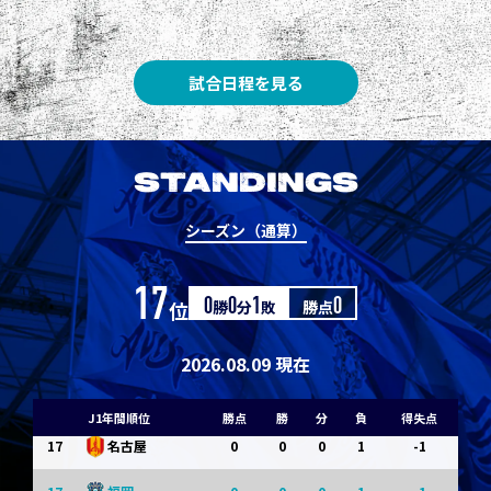
8
3
1
0
0
1
清水
8
3
1
0
0
1
神戸
試合日程を見る
10
1
0
1
0
0
東京Ｖ
10
1
0
1
0
0
川崎Ｆ
STANDINGS
12
0
0
0
1
-1
浦和
シーズン（通算）
12
0
0
0
1
-1
横浜FM
17
位
0
勝
0
分
1
敗
勝点
0
14
0
0
0
1
-1
水戸
14
0
0
0
1
-1
京都
2026.08.09 現在
14
0
0
0
1
-1
岡山
J1年間順位
勝点
勝
分
負
得失点
17
0
0
0
1
-1
名古屋