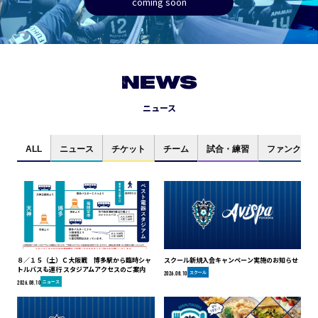
coming soon
NEWS
ニュース
ALL
ニュース
チケット
チーム
試合・練習
ファンクラブ
８／１５（土）Ｃ大阪戦 博多駅から臨時シャ
スクール新規入会キャンペーン実施のお知らせ
トルバスも運行 スタジアムアクセスのご案内
スクール
2026.08.10
ニュース
2026.08.10