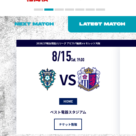
NEXT MATCH
LATEST MATCH
2026/27明治安田J1リーグ アビスパ福岡 vs セレッソ大阪
8/15
1
3
1
0
0
4
町田
Sat. 19:00
2
3
1
0
0
3
広島
VS
3
3
1
0
0
1
鹿島
3
3
1
0
0
1
Ｇ大阪
HOME
5
3
1
0
0
1
柏
ベスト電器スタジアム
5
3
1
0
0
1
Ｃ大阪
チケット情報
5
3
1
0
0
1
長崎