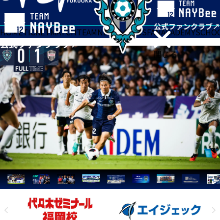
HOME
TICKET
MATCH
TEAM
NEWS
GOODS
FAN
ACADEMY
SCHO
閉じる