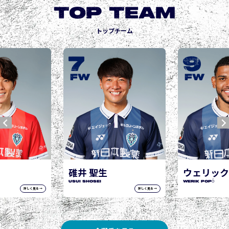
TOP TEAM
トップチーム
9
10
城後 寿
JOGO Hisashi
FW
FW
ウェリック ポポ
WERIK POPÓ
詳しく見る →
詳しく見る →