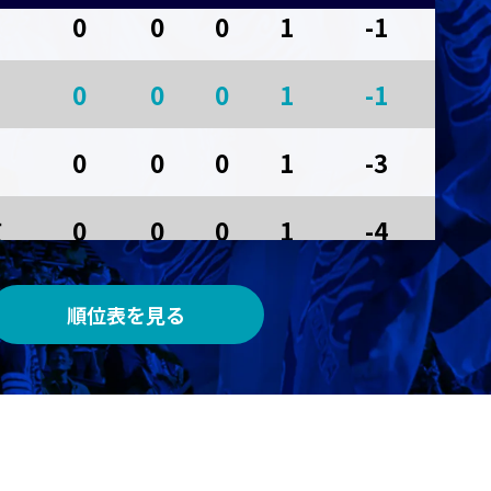
0
0
0
1
-1
AWAY
0
0
0
1
-1
サンガスタジアム by ＫＹＯＣＥＲＡ
0
0
0
1
-3
京
0
0
0
1
-4
順位表を見る