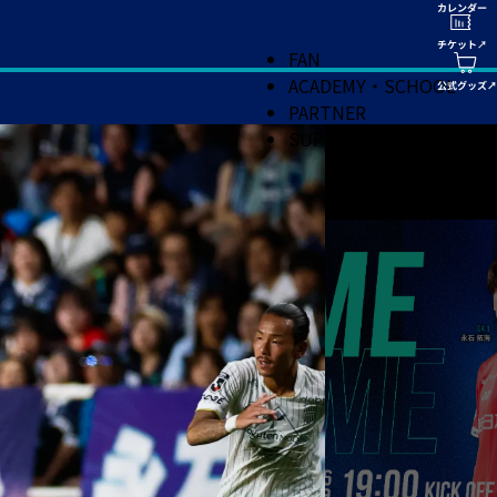
FAN
ACADEMY・SCHOOL
PARTNER
SUPPORT
3
1
0
0
4
3
1
0
0
3