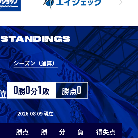
1
0
1
0
0
1
0
1
0
0
STANDINGS
0
0
0
1
-1
シーズン（通算）
2026/27明治安田J1リーグ 京都サンガ
M
0
0
0
1
-1
F.C. vs アビスパ福岡
0
0
0
1
-1
0
勝
0
分
1
敗
勝点
0
位
8/29
Sat. 19:00
0
0
0
1
-1
2026.08.09 現在
VS
0
0
0
1
-1
勝点
勝
分
負
得失点