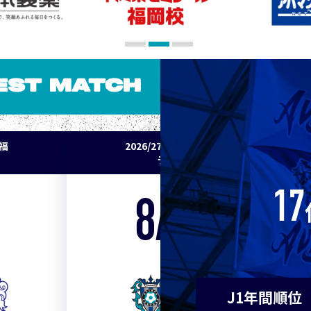
10
東京Ｖ
10
川崎Ｆ
EST MATCH
12
浦和
パ福
2026/27明治安田J1リーグ 鹿島アント
12
横浜F
ラーズ vs アビスパ福岡
14
水戸
17
8/22
Sat. 18:00
14
京都
VS
14
岡山
J1年間順位