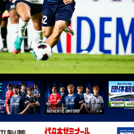
3
鹿島
3
Ｇ大阪
5
柏
5
Ｃ大阪
5
長崎
8
清水
8
神戸