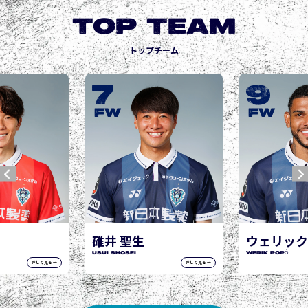
TOP TEAM
トップチーム
9
10
城後 寿
JOGO Hisashi
FW
FW
ウェリック ポポ
WERIK POPÓ
詳しく見る →
詳しく見る →