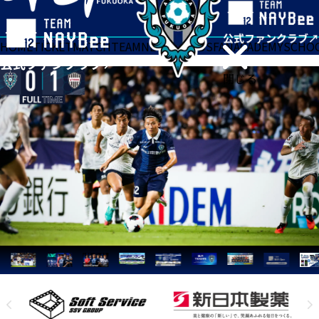
HOME
TICKET
MATCH
TEAM
NEWS
GOODS
FAN
ACADEMY
SCHO
閉じる