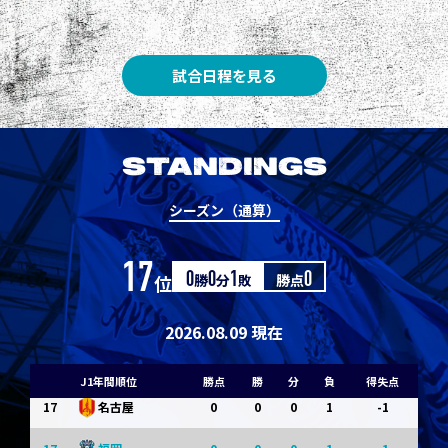
8
3
1
0
0
1
清水
8
3
1
0
0
1
神戸
試合日程を見る
10
1
0
1
0
0
東京Ｖ
10
1
0
1
0
0
川崎Ｆ
STANDINGS
12
0
0
0
1
-1
浦和
シーズン（通算）
12
0
0
0
1
-1
横浜FM
17
位
0
勝
0
分
1
敗
勝点
0
14
0
0
0
1
-1
水戸
14
0
0
0
1
-1
京都
2026.08.09 現在
14
0
0
0
1
-1
岡山
J1年間順位
勝点
勝
分
負
得失点
17
0
0
0
1
-1
名古屋