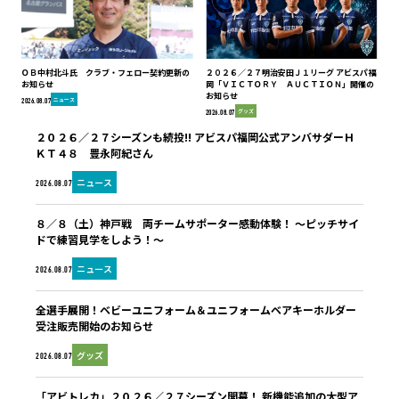
ＯＢ中村北斗氏 クラブ・フェロー契約更新の
２０２６／２７明治安田Ｊ１リーグ アビスパ福
お知らせ
岡「ＶＩＣＴＯＲＹ ＡＵＣＴＩＯＮ」開催の
お知らせ
ニュース
2026.08.07
グッズ
2026.08.07
２０２６／２７シーズンも続投!! アビスパ福岡公式アンバサダーＨ
ＫＴ４８ 豊永阿紀さん
ニュース
2026.08.07
８／８（土）神戸戦 両チームサポーター感動体験！ ～ピッチサイ
ドで練習見学をしよう！～
ニュース
2026.08.07
全選手展開！ベビーユニフォーム＆ユニフォームベアキーホルダー
受注販売開始のお知らせ
グッズ
2026.08.07
「アビトレカ」２０２６／２７シーズン開幕！ 新機能追加の大型ア