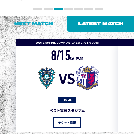
NEXT MATCH
LATEST MATCH
2026/27明治安田J1リーグ アビスパ福岡 vs セレッソ大阪
8/15
1
3
1
0
0
4
町田
Sat. 19:00
2
3
1
0
0
3
広島
VS
3
3
1
0
0
1
鹿島
3
3
1
0
0
1
Ｇ大阪
HOME
5
3
1
0
0
1
柏
ベスト電器スタジアム
5
3
1
0
0
1
Ｃ大阪
チケット情報
5
3
1
0
0
1
長崎