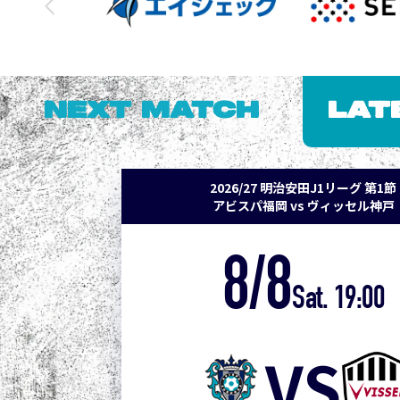
NEXT MATCH
LAT
2026/27 明治安田J1リーグ 第1節
アビスパ福岡 vs ヴィッセル神戸
8/8
Sat. 19:00
VS