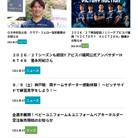
ＯＢ中村北斗氏 クラブ・フェロー契約更新の
２０２６／２７明治安田Ｊ１リーグ アビスパ福
お知らせ
岡「ＶＩＣＴＯＲＹ ＡＵＣＴＩＯＮ」開催の
お知らせ
ニュース
2026.08.07
グッズ
2026.08.07
２０２６／２７シーズンも続投!! アビスパ福岡公式アンバサダーＨ
ＫＴ４８ 豊永阿紀さん
ニュース
2026.08.07
８／８（土）神戸戦 両チームサポーター感動体験！ ～ピッチサイ
ドで練習見学をしよう！～
ニュース
2026.08.07
全選手展開！ベビーユニフォーム＆ユニフォームベアキーホルダー
受注販売開始のお知らせ
グッズ
2026.08.07