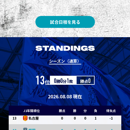
3
3
1
0
0
1
Ｇ大阪
5
3
1
0
0
1
柏
試合日程を見る
5
3
1
0
0
1
Ｃ大阪
7
3
1
0
0
1
清水
STANDINGS
7
3
1
0
0
1
神戸
シーズン（通算）
9
0
0
0
1
-1
浦和
13
位
0
勝
0
分
1
敗
勝点
0
9
0
0
0
1
-1
横浜FM
11
0
0
0
1
-1
水戸
2026.08.08 現在
11
0
0
0
1
-1
岡山
J1年間順位
勝点
勝
分
負
得失点
13
0
0
0
1
-1
名古屋