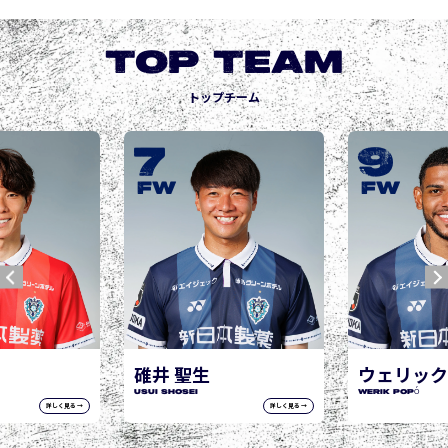
TOP TEAM
トップチーム
9
10
城後 寿
JOGO Hisashi
FW
FW
ウェリック ポポ
WERIK POPÓ
詳しく見る →
詳しく見る →