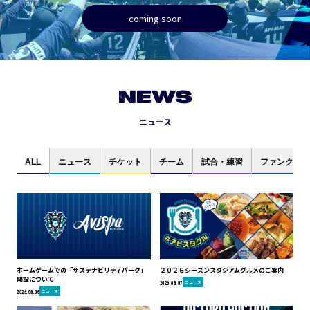
coming soon
NEWS
ニュース
ALL
ニュース
チケット
チーム
試合・練習
ファンクラブ
ホームゲームでの「サステナビリティパーク」
２０２６シーズンスタジアムグルメのご案内
開設について
ニュース
2026.08.07
ニュース
2026.08.08