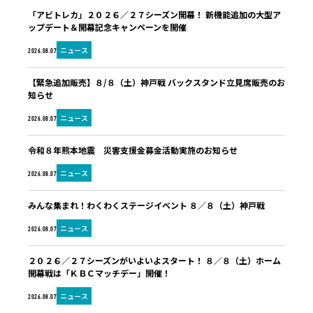
「アビトレカ」２０２６／２７シーズン開幕！ 新機能追加の大型ア
ップデート＆開幕記念キャンペーンを開催
ニュース
2026.08.07
【緊急追加販売】８/８（土）神戸戦 バックスタンド立見席販売のお
知らせ
ニュース
2026.08.07
令和８年熊本地震 災害支援金募金活動実施のお知らせ
ニュース
2026.08.07
みんな集まれ！わくわくステージイベント ８／８（土）神戸戦
ニュース
2026.08.07
２０２６／２７シーズンがいよいよスタート！ ８／８（土）ホーム
開幕戦は「ＫＢＣマッチデー」開催！
ニュース
2026.08.07