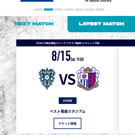
NEXT MATCH
LATEST MATCH
2026/27明治安田J1リーグ アビスパ福岡 vs セレッソ大阪
8/15
Sat. 19:00
VS
HOME
1
3
1
0
0
4
町田
ベスト電器スタジアム
2
3
1
0
0
3
広島
チケット情報
3
3
1
0
0
1
鹿島