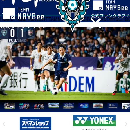
HOME
TICKET
MATCH
TEAM
NEWS
GOODS
FAN
ACADEMY
SCHO
閉じる