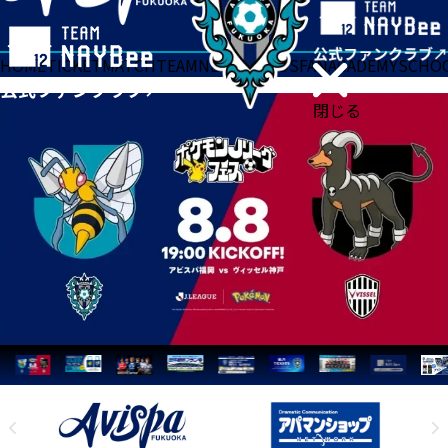
HOME
TICKET
MATCH
TEAM
NEWS
GOODS
FAN
ACADEMY
SCHO
閉じる