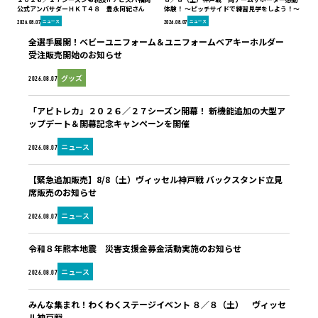
公式アンバサダーＨＫＴ４８ 豊永阿紀さん
体験！ ～ピッチサイドで練習見学をしよう！～
ニュース
ニュース
2026.08.07
2026.08.07
全選手展開！ベビーユニフォーム＆ユニフォームベアキーホルダー
受注販売開始のお知らせ
グッズ
2026.08.07
「アビトレカ」２０２６／２７シーズン開幕！ 新機能追加の大型ア
ップデート＆開幕記念キャンペーンを開催
ニュース
2026.08.07
【緊急追加販売】8/8（土）ヴィッセル神戸戦 バックスタンド立見
席販売のお知らせ
ニュース
2026.08.07
令和８年熊本地震 災害支援金募金活動実施のお知らせ
ニュース
2026.08.07
みんな集まれ！わくわくステージイベント ８／８（土） ヴィッセ
ル神戸戦