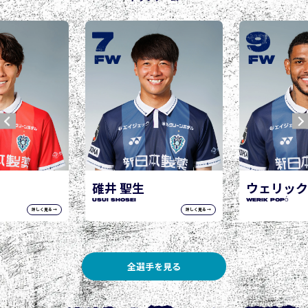
7
9
FW
FW
碓井 聖生
ウェリック
USUI Shosei
WERIK POPÓ
詳しく見る →
詳しく見る →
全選手を見る