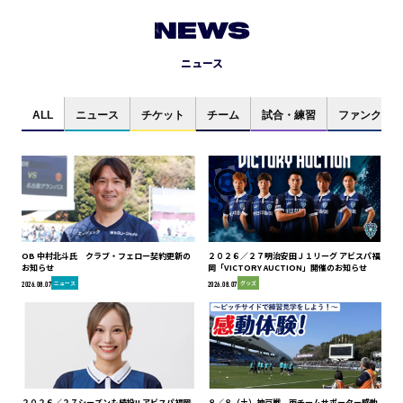
NEWS
ニュース
ALL
ニュース
チケット
チーム
試合・練習
ファンクラブ
OB 中村北斗氏 クラブ・フェロー契約更新の
２０２６／２７明治安田Ｊ１リーグ アビスパ福
お知らせ
岡「VICTORY AUCTION」開催のお知らせ
ニュース
グッズ
2026.08.07
2026.08.07
２０２６／２７シーズンも続投!! アビスパ福岡
８／８（土）神戸戦 両チームサポーター感動