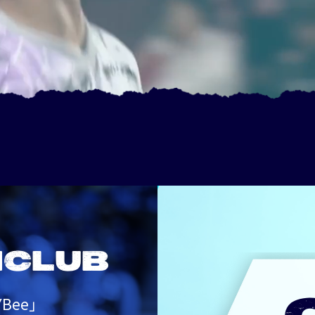
NCLUB
Bee」