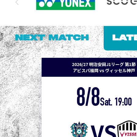
NEXT MATCH
LAT
2026/27 明治安田J1リーグ 第1節
アビスパ福岡 vs ヴィッセル神戸
8/8
Sat. 19:00
VS