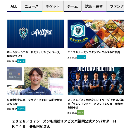
ALL
ニュース
チケット
チーム
試合・練習
ファンクラブ
ホームゲームでの「サステナビリティパーク」
２０２６シーズンスタジアムグルメのご案内
開設について
ニュース
2026.08.07
ニュース
2026.08.08
ＯＢ中村北斗氏 クラブ・フェロー契約更新の
２０２６／２７明治安田Ｊ１リーグ アビスパ福
お知らせ
岡「ＶＩＣＴＯＲＹ ＡＵＣＴＩＯＮ」開催の
お知らせ
ニュース
2026.08.07
グッズ
2026.08.07
２０２６／２７シーズンも続投!! アビスパ福岡公式アンバサダーＨ
ＫＴ４８ 豊永阿紀さん