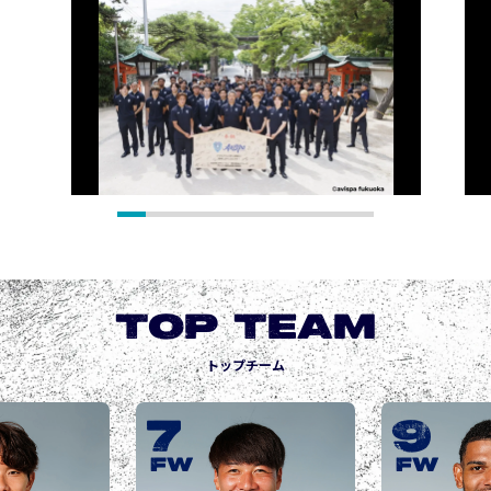
TOP TEAM
トップチーム
9
10
城後 寿
JOGO Hisashi
FW
FW