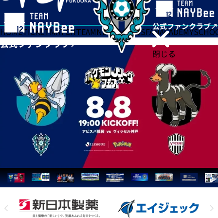
HOME
TICKET
MATCH
TEAM
NEWS
GOODS
FAN
ACADEMY
SCHO
閉じる