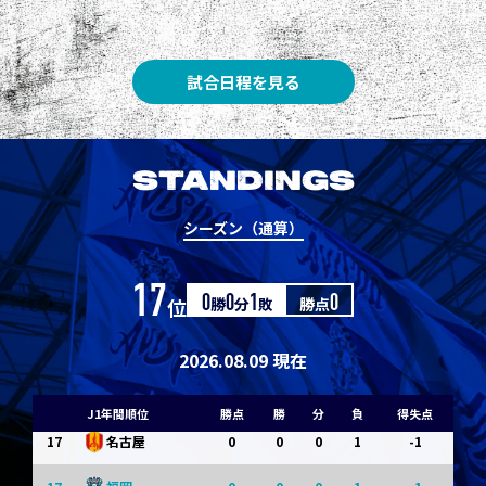
8
3
1
0
0
1
清水
8
3
1
0
0
1
神戸
試合日程を見る
10
1
0
1
0
0
東京Ｖ
10
1
0
1
0
0
川崎Ｆ
STANDINGS
12
0
0
0
1
-1
浦和
シーズン（通算）
12
0
0
0
1
-1
横浜FM
17
位
0
勝
0
分
1
敗
勝点
0
14
0
0
0
1
-1
水戸
14
0
0
0
1
-1
京都
2026.08.09 現在
14
0
0
0
1
-1
岡山
J1年間順位
勝点
勝
分
負
得失点
17
0
0
0
1
-1
名古屋