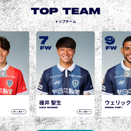
TOP TEAM
トップチーム
7
9
FW
FW
碓井 聖生
ウェリック
USUI Shosei
WERIK POPÓ
詳しく見る →
詳しく見る →