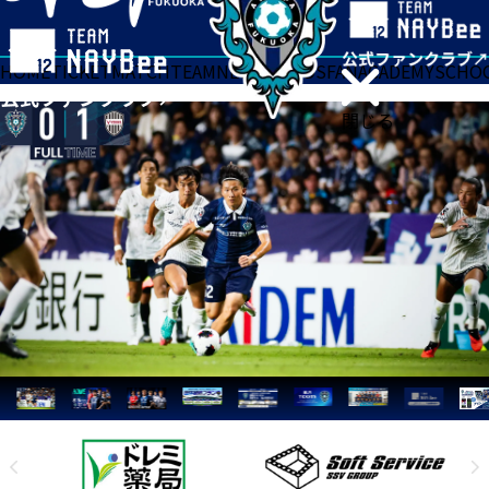
HOME
TICKET
MATCH
TEAM
NEWS
GOODS
FAN
ACADEMY
SCHO
閉じる