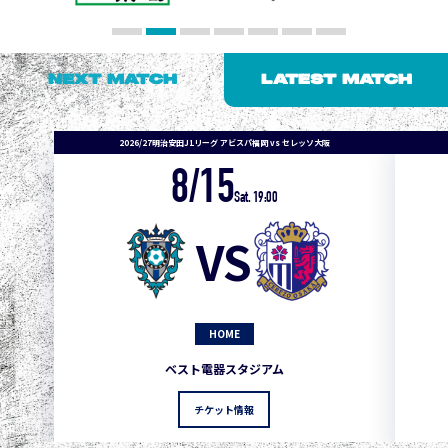
NEXT MATCH
LATEST MATCH
2026/27明治安田J1リーグ アビスパ福岡 vs セレッソ大阪
8/15
1
3
1
0
0
4
町田
Sat. 19:00
2
3
1
0
0
3
広島
VS
3
3
1
0
0
1
鹿島
3
3
1
0
0
1
Ｇ大阪
HOME
5
3
1
0
0
1
柏
ベスト電器スタジアム
5
3
1
0
0
1
Ｃ大阪
チケット情報
5
3
1
0
0
1
長崎