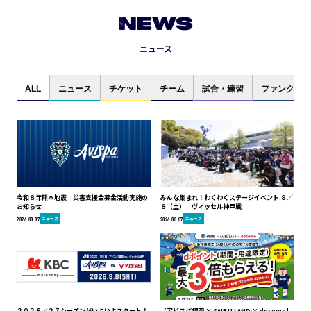
NEWS
ニュース
ALL
ニュース
チケット
チーム
試合・練習
ファンクラブ
令和８年熊本地震 災害支援金募金活動実施の
みんな集まれ！わくわくステージイベント ８／
お知らせ
８（土） ヴィッセル神戸戦
ニュース
ニュース
2026.08.07
2026.08.07
２０２６／２７シーズンがいよいよスタート！
【アビスパ福岡 × SAIBU LAND × docomo】