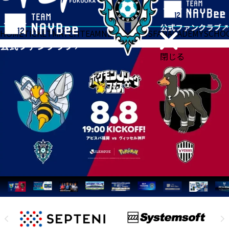
HOME
TICKET
MATCH
TEAM
NEWS
GOODS
FAN
ACADEMY
SCHO
閉じる