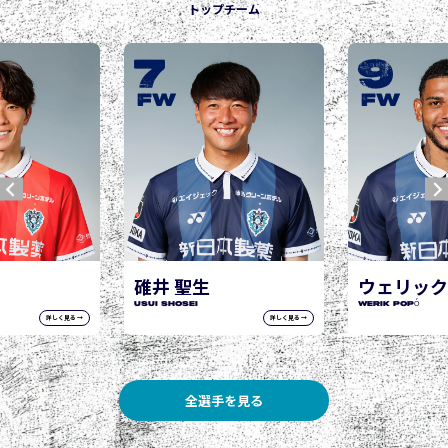
トップチーム
9
10
城後 寿
JOGO Hisashi
FW
FW
ウェリック ポポ
WERIK POPÓ
詳しく見る →
詳しく見る →
全選手を見る