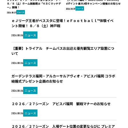
８／８（土）ホーム開幕戦は「ＫＢＣマッチデ
dポイント最大3倍キャンペーン開催のお知らせ
ー」開催！
ニュース
2026.08.07
ニュース
2026.08.07
ｅＪリーグ王者がベススタに登場！ｅＦｏｏｔｂａｌｌ™体験イベ
ント開催！ ８／８（土）神戸戦
ニュース
2026.08.06
【重要】トライアル チームバスお出迎え優先観覧エリア設置につ
いて
ニュース
2026.08.06
ガーデンテラス福岡・アルカーサルアヴィオ・アビスパ福岡 コラボ
結婚式プレゼント企画のお知らせ
ニュース
2026.08.06
２０２６／２７シーズン アビスパ福岡 観戦マナーのお知らせ
ニュース
2026.08.06
２０２６／２７シーズン 入場ゲート位置の変更ならびに プレミア