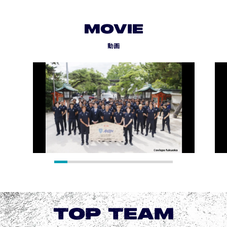
MOVIE
動画
TOP TEAM