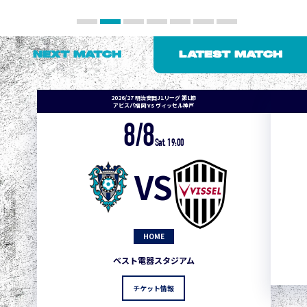
NEXT MATCH
LATEST MATCH
2026/27 明治安田J1リーグ 第1節
アビスパ福岡 vs ヴィッセル神戸
8/8
Sat. 19:00
VS
HOME
ベスト電器スタジアム
チケット情報