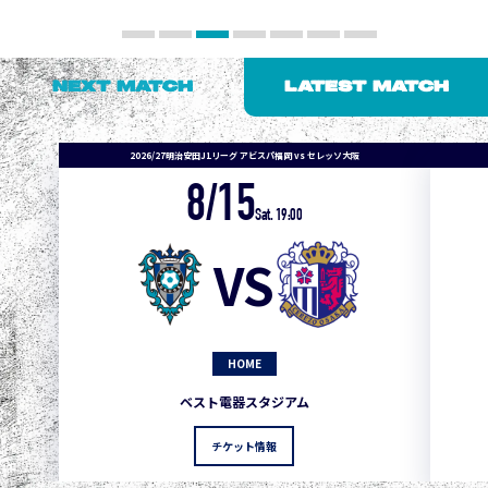
NEXT MATCH
LATEST MATCH
2026/27明治安田J1リーグ アビスパ福岡 vs セレッソ大阪
8/15
Sat. 19:00
VS
HOME
1
3
1
0
0
4
町田
ベスト電器スタジアム
2
3
1
0
0
3
広島
チケット情報
3
3
1
0
0
1
鹿島