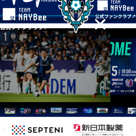
HOME
TICKET
MATCH
TEAM
NEWS
GOODS
FAN
ACADEMY
SCHO
閉じる