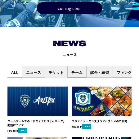
coming soon
NEWS
ニュース
ALL
ニュース
チケット
チーム
試合・練習
ファンクラブ
ホームゲームでの「サステナビリティパーク」
２０２６シーズンスタジアムグルメのご案内
開設について
ニュース
2026.08.07
ニュース
2026.08.08