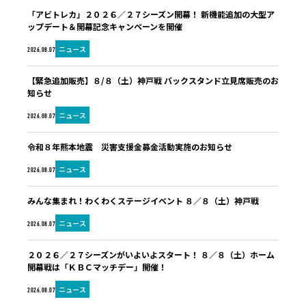
「アビトレカ」２０２６／２７シーズン開幕！ 新機能追加の大型ア
ップデート＆開幕記念キャンペーンを開催
ニュース
2026.08.07
【緊急追加販売】８/８（土）神戸戦 バックスタンド立見席販売のお
知らせ
ニュース
2026.08.07
令和８年熊本地震 災害支援金募金活動実施のお知らせ
ニュース
2026.08.07
みんな集まれ！わくわくステージイベント ８／８（土）神戸戦
ニュース
2026.08.07
２０２６／２７シーズンがいよいよスタート！ ８／８（土）ホーム
開幕戦は「ＫＢＣマッチデー」開催！
ニュース
2026.08.07