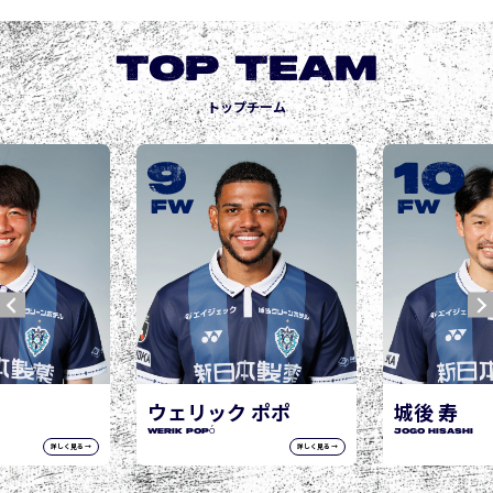
TOP TEAM
トップチーム
9
10
FW
FW
ウェリック ポポ
城後 寿
WERIK POPÓ
JOGO Hisashi
詳しく見る →
詳しく見る →