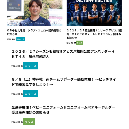
ＯＢ中村北斗氏 クラブ・フェロー契約更新の
２０２６／２７明治安田Ｊ１リーグ アビスパ福
お知らせ
岡「ＶＩＣＴＯＲＹ ＡＵＣＴＩＯＮ」開催の
お知らせ
ニュース
2026.08.07
グッズ
2026.08.07
２０２６／２７シーズンも続投!! アビスパ福岡公式アンバサダーＨ
ＫＴ４８ 豊永阿紀さん
ニュース
2026.08.07
８／８（土）神戸戦 両チームサポーター感動体験！ ～ピッチサイ
ドで練習見学をしよう！～
ニュース
2026.08.07
全選手展開！ベビーユニフォーム＆ユニフォームベアキーホルダー
受注販売開始のお知らせ
グッズ
2026.08.07