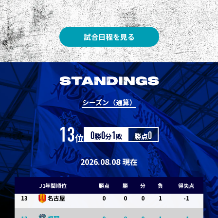
3
3
1
0
0
1
Ｇ大阪
5
3
1
0
0
1
柏
試合日程を見る
5
3
1
0
0
1
Ｃ大阪
7
3
1
0
0
1
清水
STANDINGS
7
3
1
0
0
1
神戸
シーズン（通算）
9
0
0
0
1
-1
浦和
13
位
0
勝
0
分
1
敗
勝点
0
9
0
0
0
1
-1
横浜FM
11
0
0
0
1
-1
水戸
2026.08.08 現在
11
0
0
0
1
-1
岡山
J1年間順位
勝点
勝
分
負
得失点
13
0
0
0
1
-1
名古屋